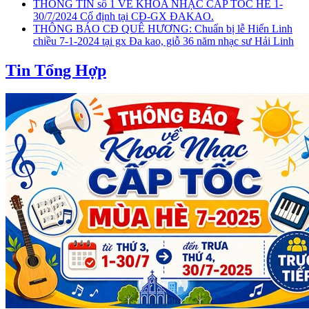
THÔNG TIN số 1 VỀ KHÓA NHẠC CẤP TỐC HÈ 1-
30/7/2024 Cố định tại CĐ-GX ĐAKAO.
THÔNG BÁO CĐ QUÊ HƯƠNG: Chuẩn bị lễ Hiển Linh
chiều 7-1-2024 tại gx Đa kao, giỗ 36 năm nhạc sư Hải Linh
Tin Tổng Hợp