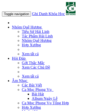
Ghi Danh Khóa Học
Toggle navigation
Nhóm Quê Hương
Tiểu Sử Hải Linh
Tác Phẩm Hải Linh
Nhóm Quê Hương
Hợp Xướng
Xem tất cả
Hỏi Đáp
Gởi Thắc Mắc
Xem Các Chủ Đề
Xem tất cả
Âm Nhạc
Các Bài Viết
Ca Mục Phụng Vụ
Bài Hát
Album Ngày Lễ
Ca Mục Phụng Vụ Tổng Hợp
Hợp Xướng