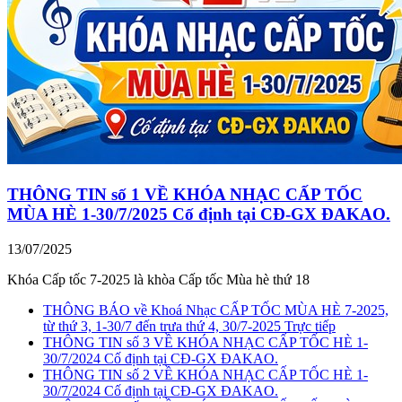
THÔNG TIN số 1 VỀ KHÓA NHẠC CẤP TỐC
MÙA HÈ 1-30/7/2025 Cố định tại CĐ-GX ĐAKAO.
13/07/2025
Khóa Cấp tốc 7-2025 là khòa Cấp tốc Mùa hè thứ 18
THÔNG BÁO về Khoá Nhạc CẤP TỐC MÙA HÈ 7-2025,
từ thứ 3, 1-30/7 đến trưa thứ 4, 30/7-2025 Trực tiếp
THÔNG TIN số 3 VỀ KHÓA NHẠC CẤP TỐC HÈ 1-
30/7/2024 Cố định tại CĐ-GX ĐAKAO.
THÔNG TIN số 2 VỀ KHÓA NHẠC CẤP TỐC HÈ 1-
30/7/2024 Cố định tại CĐ-GX ĐAKAO.