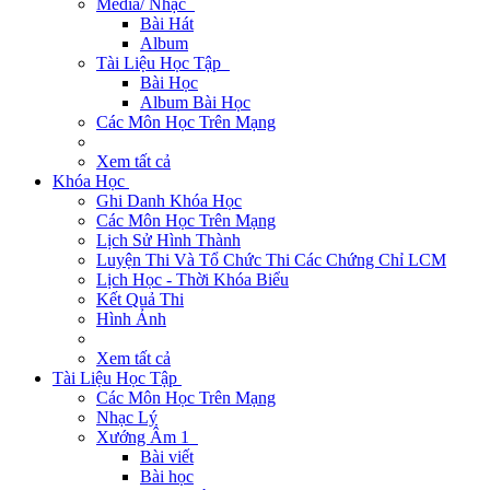
Media/ Nhạc
Bài Hát
Album
Tài Liệu Học Tập
Bài Học
Album Bài Học
Các Môn Học Trên Mạng
Xem tất cả
Khóa Học
Ghi Danh Khóa Học
Các Môn Học Trên Mạng
Lịch Sử Hình Thành
Luyện Thi Và Tổ Chức Thi Các Chứng Chỉ LCM
Lịch Học - Thời Khóa Biểu
Kết Quả Thi
Hình Ảnh
Xem tất cả
Tài Liệu Học Tập
Các Môn Học Trên Mạng
Nhạc Lý
Xướng Âm 1
Bài viết
Bài học