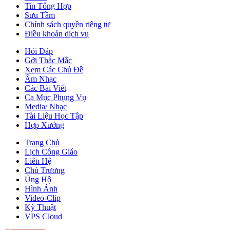
Tin Tổng Hợp
Sưu Tầm
Chính sách quyền riêng tư
Điều khoản dịch vụ
Hỏi Đáp
Gởi Thắc Mắc
Xem Các Chủ Đề
Âm Nhạc
Các Bài Viết
Ca Mục Phụng Vụ
Media/ Nhạc
Tài Liệu Học Tập
Hợp Xướng
Trang Chủ
Lịch Công Giáo
Liên Hệ
Chủ Trương
Ủng Hộ
Hình Ảnh
Video-Clip
Kỹ Thuật
VPS Cloud