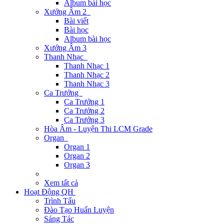
Album bài học
Xướng Âm 2
Bài viết
Bài học
Album bài học
Xướng Âm 3
Thanh Nhạc
Thanh Nhạc 1
Thanh Nhạc 2
Thanh Nhạc 3
Ca Trưởng
Ca Trưởng 1
Ca Trưởng 2
Ca Trưởng 3
Hòa Âm - Luyện Thi LCM Grade
Organ
Organ 1
Organ 2
Organ 3
Xem tất cả
Hoạt Động QH
Trình Tấu
Đào Tạo Huấn Luyện
Sáng Tác