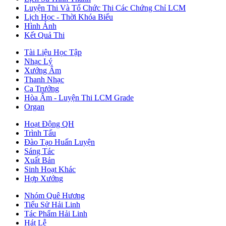
Luyện Thi Và Tổ Chức Thi Các Chứng Chỉ LCM
Lịch Học - Thời Khóa Biểu
Hình Ảnh
Kết Quả Thi
Tài Liệu Học Tập
Nhạc Lý
Xướng Âm
Thanh Nhạc
Ca Trưởng
Hòa Âm - Luyện Thi LCM Grade
Organ
Hoạt Động QH
Trình Tấu
Đào Tạo Huấn Luyện
Sáng Tác
Xuất Bản
Sinh Hoạt Khác
Hợp Xướng
Nhóm Quê Hương
Tiểu Sử Hải Linh
Tác Phẩm Hải Linh
Hát Lễ