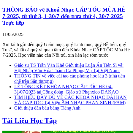
THÔNG BÁO về Khoá Nhạc CẤP TỐC MÙA HÈ
7-2025, từ thứ 3, 1-30/7 đến trưa thứ 4, 30/7-2025
Trực tiếp
11/05/2025
Xin kính gửi đến quý Giám mục, quý Linh mục, quý Bề trên, quý
Tu sĩ, và tất cả quý vị quan tâm đến Khóa Nhạc CẤP TỐC Mùa Hè
7-2025, Học viên nào cần Nội trú, xin liên lạc sớm trước
Giáo sư TS Trần Văn Khê Giới thiệu Luận Án Tiến Sĩ về:
Hội Nhập Văn Hóa Thánh Ca Phụng Vụ Tại Việt Nam.
THÔNG TIN về việc cải tạo các phòng học lầu 3 (nhà tiền
chế trên Sân thượng)
LỄ TỔNG KẾT KHÓA NHẠC CẤP TỐC HÈ 04-
31/07/2023 tại Cộng đoàn_Giáo xứ Phanxico ĐAKAO
TÌM HIỂU ĐẦY ĐỦ VỀ CÁC KHOÁ NHẠC DÀI HẠN
VÀ CẤP TỐC Tại Viện ÂM NHẠC PHAN SINH (FAM)
Giới thiệu đàn bầu bằng Tiếng Anh
Tài Liệu Học Tập