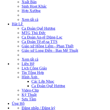
Xuất Bản
Sinh Hoạt Khác
Hợp Xướng
Xem tất cả
Hát Lễ
Ca Đoàn Quê Hương
MTG Thủ Đức
Ca Đoàn An-rê Dũng-Lạc
Ca Đoàn Tê-rê-sa TTS
Giáo xứ Hồng Liêm - Phan Thiết
Giáo xứ Long Điền - Ban Mê Thuật
Xem tất cả
Liên Hệ
Lịch Công Giáo
Tin Tổng Hợp
Hình Ảnh
Các Lớp Nhạc
Ca Đoàn Quê Hương
Video-Clip
Kỹ Thuật
Sưu Tầm
Ủng Hộ
Đăng nhập / Đăng ký