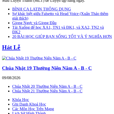
Mẫu Luyện Thanh (MLT) để Luyện tập hằng ngày.
BÌNH CA LATIN THÔNG DỤNG
Sự khác biệt giữa Falsetto và Head Voice (Xuân Thảo thêm
giải thích)
Giọng Ngực và Giọng Đầu
Tải Xuống để học XA1, TN1 và ĐK1, và XA2, TN2 và
ĐK2
20 BÀI HỌC GIÚP BẠN SỐNG TỐT VÀ Ý NGHĨA HƠN
Hát Lễ
Chúa Nhật 19 Thường Niên Năm A - B - C
09/08/2026
Chúa Nhật 20 Thường Niên Năm A - B - C
Chúa Nhật 21 Thường Niên Năm A - B - C
Khóa Học
Ghi Danh Khoá Học
Các Môn Học Trên Mạng
Lịch Sử Hình Thành