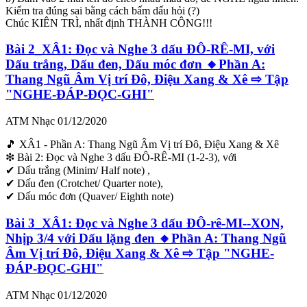
Kiểm tra đúng sai bằng cách bấm dấu hỏi (?)
Chúc KIÊN TRÌ, nhất định THÀNH CÔNG!!!
Bài 2_XÂ1: Đọc và Nghe 3 dấu ĐÔ-RÊ-MI, với
Dấu trắng, Dấu đen, Dấu móc đơn 🔸Phần A:
Thang Ngũ Âm Vị trí Đô, Điệu Xang & Xê ⇨ Tập
"NGHE-ĐÁP-ĐỌC-GHI"
ATM Nhạc
01/12/2020
🎵 XÂ1 - Phần A: Thang Ngũ Âm Vị trí Đô, Điệu Xang & Xê
❇ Bài 2: Đọc và Nghe 3 dấu ĐÔ-RÊ-MI (1-2-3), với
✔ Dấu trắng (Minim/ Half note) ,
✔ Dấu đen (Crotchet/ Quarter note),
✔ Dấu móc đơn (Quaver/ Eighth note)
Bài 3_XÂ1: Đọc và Nghe 3 dấu ĐÔ-rê-MI--XON,
Nhịp 3/4 với Dấu lặng đen 🔸Phần A: Thang Ngũ
Âm Vị trí Đô, Điệu Xang & Xê ⇨ Tập "NGHE-
ĐÁP-ĐỌC-GHI"
ATM Nhạc
01/12/2020