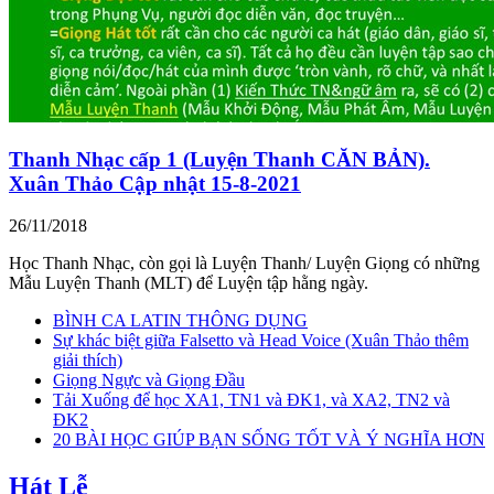
Thanh Nhạc cấp 1 (Luyện Thanh CĂN BẢN).
Xuân Thảo Cập nhật 15-8-2021
26/11/2018
Học Thanh Nhạc, còn gọi là Luyện Thanh/ Luyện Giọng có những
Mẫu Luyện Thanh (MLT) để Luyện tập hằng ngày.
BÌNH CA LATIN THÔNG DỤNG
Sự khác biệt giữa Falsetto và Head Voice (Xuân Thảo thêm
giải thích)
Giọng Ngực và Giọng Đầu
Tải Xuống để học XA1, TN1 và ĐK1, và XA2, TN2 và
ĐK2
20 BÀI HỌC GIÚP BẠN SỐNG TỐT VÀ Ý NGHĨA HƠN
Hát Lễ