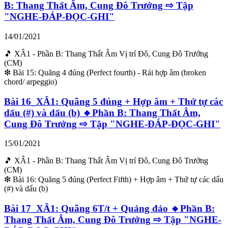
B: Thang Thất Âm, Cung Đô Trưởng ⇨ Tập
"NGHE-ĐÁP-ĐỌC-GHI"
14/01/2021
🎵 XÂ1 - Phần B: Thang Thất Âm Vị trí Đô, Cung Đô Trưởng
(CM)
❇ Bài 15: Quãng 4 đúng (Perfect fourth) - Rải hợp âm (broken
chord/ arpeggio)
Bài 16_XÂ1: Quãng 5 đúng + Hợp âm + Thứ tự các
dấu (#) và dấu (b) 🔸Phần B: Thang Thất Âm,
Cung Đô Trưởng ⇨ Tập "NGHE-ĐÁP-ĐỌC-GHI"
15/01/2021
🎵 XÂ1 - Phần B: Thang Thất Âm Vị trí Đô, Cung Đô Trưởng
(CM)
❇ Bài 16: Quãng 5 đúng (Perfect Fifth) + Hợp âm + Thứ tự các dấu
(#) và dấu (b)
Bài 17_XÂ1: Quãng 6T/t + Quảng đảo 🔸Phần B:
Thang Thất Âm, Cung Đô Trưởng ⇨ Tập "NGHE-