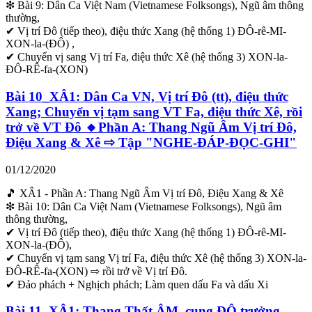
❇ Bài 9: Dân Ca Việt Nam (Vietnamese Folksongs), Ngũ âm thông
thường,
✔ Vị trí Đô (tiếp theo), điệu thức Xang (hệ thống 1) ĐÔ-rê-MI-
XON-la-(ĐÔ) ,
✔ Chuyển vị sang Vị trí Fa, điệu thức Xê (hệ thống 3) XON-la-
ĐÔ-RÊ-fa-(XON)
Bài 10_XÂ1: Dân Ca VN, Vị trí Đô (tt), điệu thức
Xang; Chuyển vị tạm sang VT Fa, điệu thức Xê, rồi
trở về VT Đô 🔸Phần A: Thang Ngũ Âm Vị trí Đô,
Điệu Xang & Xê ⇨ Tập "NGHE-ĐÁP-ĐỌC-GHI"
01/12/2020
🎵 XÂ1 - Phần A: Thang Ngũ Âm Vị trí Đô, Điệu Xang & Xê
❇ Bài 10: Dân Ca Việt Nam (Vietnamese Folksongs), Ngũ âm
thông thường,
✔ Vị trí Đô (tiếp theo), điệu thức Xang (hệ thống 1) ĐÔ-rê-MI-
XON-la-(ĐÔ),
✔ Chuyển vị tạm sang Vị trí Fa, điệu thức Xê (hệ thống 3) XON-la-
ĐÔ-RÊ-fa-(XON) ⇨ rồi trở về Vị trí Đô.
✔ Đảo phách + Nghịch phách; Làm quen dấu Fa và dấu Xi
Bài 11_XÂ1: Thang Thất ÂM, cung ĐÔ trưởng,