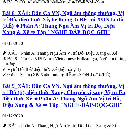
❇ Bài 7: (Xon-La)-ĐÔ-Rê-Mi-Xon-La-Đô-Rê-Mi-Xon
Bài 8_XÂ1: Dân Ca VN, Ngũ âm thông thường, Vị
trí Đô, điệu thức Xê, hệ thống 3: RÊ-mi-XON-la-đô-
(RÊ) 🔸Phần A: Thang Ngũ Âm Vị trí Đô, Điệu
Xang & Xê ⇨ Tập "NGHE-ĐÁP-ĐỌC-GHI"
01/12/2020
🎵 XÂ1 - Phần A: Thang Ngũ Âm Vị trí Đô, Điệu Xang & Xê
❇ Bài 8: Dân Ca Việt Nam (Vietnamese Folksongs), Ngũ âm thông
thường,
✔ Vị trí Đô, thể/ điệu thức Xê (hệ thống 3)
✔ ~ điệu Xuân (Xê/ Xuân mode): RÊ-mi-XON-la-đô-(RÊ)
Bài 9_XÂ1: Dân Ca VN, Ngũ âm thông thường, Vị
trí Đô (tt), điệu thức Xang; Chuyển vị sang Vị trí Fa,
điệu thức Xê 🔸Phần A: Thang Ngũ Âm Vị trí Đô,
Điệu Xang & Xê ⇨ Tập "NGHE-ĐÁP-ĐỌC-GHI"
01/12/2020
🎵 XÂ1 - Phần A: Thang Ngũ Âm Vị trí Đô, Điệu Xang & Xê