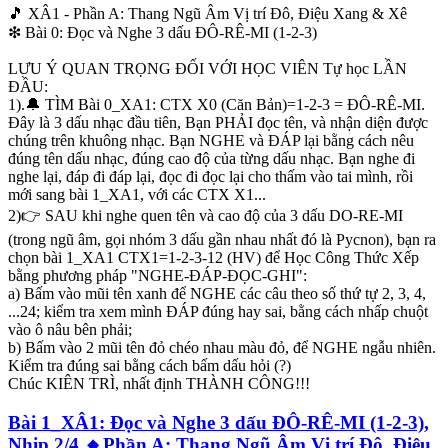
🎵 XÂ1 - Phần A: Thang Ngũ Âm Vị trí Đô, Điệu Xang & Xê
❇ Bài 0: Đọc và Nghe 3 dấu ĐÔ-RÊ-MI (1-2-3)
🔔 Đây là 3 dấu nhạc đầu tiên
CTX X0 (căn bản):
ĐÔ-RÊ-MI
.
Nếu bạn đọc tên, và nhận diện được chúng trên khuông nhạc khi
LƯU Ý QUAN TRỌNG ĐỐI VỚI HỌC VIÊN Tự học LẦN
nghe vang lên các âm thanh tương ứng, là chắc chắn bạn sẽ học
ĐẦU:
nhạc được.
1).🔔 TÌM Bài 0_XA1: CTX X0 (Căn Bản)=1-2-3 = ĐÔ-RÊ-MI.
Bạn có thể xuống thẳng Bài 1_XA1, CTX X0, hoặc thử trước ở
Đây là 3 dấu nhạc đầu tiên, Bạn PHẢI đọc tên, và nhận diện được
đây cũng được
chúng trên khuông nhạc. Bạn NGHE và ĐÁP lại bằng cách nêu
đúng tên dấu nhạc, đúng cao độ của từng dấu nhạc. Bạn nghe đi
👉
Bạn bấm vào nút âm thanh
để bắt đầu nghe, và lặp lại.
nghe lại, đáp đi đáp lại, đọc đi đọc lại cho thấm vào tai mình, rồi
mới sang bài 1_XA1, với các CTX X1...
2)👉 SAU khi nghe quen tên và cao độ của 3 dấu DO-RE-MI
(trong ngũ âm, gọi nhóm 3 dấu gần nhau nhất đó là Pycnon), bạn ra
chọn bài 1_XA1 CTX1=1-2-3-12 (HV) để Học Công Thức Xếp
bằng phương pháp "NGHE-ĐÁP-ĐỌC-GHI":
a) Bấm vào mũi tên xanh để NGHE các câu theo số thứ tự 2, 3, 4,
...24; kiểm tra xem mình ĐÁP đúng hay sai, bằng cách nhấp chuột
vào ô nâu bên phải;
b) Bấm vào 2 mũi tên đỏ chéo nhau màu đỏ, để NGHE ngẫu nhiên.
Kiểm tra đúng sai bằng cách bấm dấu hỏi (?)
Chúc KIÊN TRÌ, nhất định THÀNH CÔNG!!!
Bài 1_XÂ1: Đọc và Nghe 3 dấu ĐÔ-RÊ-MI (1-2-3),
Nhịp 2/4 🔸Phần A: Thang Ngũ Âm Vị trí Đô, Điệu