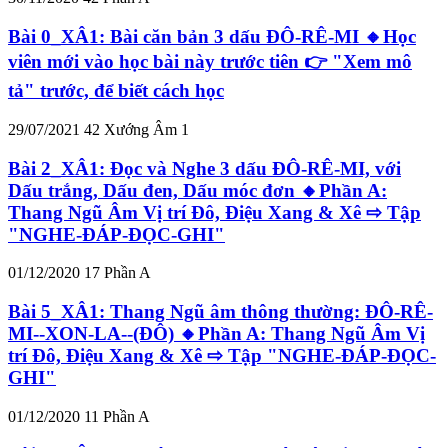
Bài 0_XÂ1: Bài căn bản 3 dấu ĐÔ-RÊ-MI 🔸Học
viên mới vào học bài này trước tiên 👉 "Xem mô
tả" trước, để biết cách học
29/07/2021
42
Xướng Âm 1
Bài 2_XÂ1: Đọc và Nghe 3 dấu ĐÔ-RÊ-MI, với
Dấu trắng, Dấu đen, Dấu móc đơn 🔸Phần A:
Thang Ngũ Âm Vị trí Đô, Điệu Xang & Xê ⇨ Tập
"NGHE-ĐÁP-ĐỌC-GHI"
01/12/2020
17
Phần A
Bài 5_XÂ1: Thang Ngũ âm thông thường: ĐÔ-RÊ-
MI--XON-LA--(ĐÔ) 🔸Phần A: Thang Ngũ Âm Vị
trí Đô, Điệu Xang & Xê ⇨ Tập "NGHE-ĐÁP-ĐỌC-
GHI"
01/12/2020
11
Phần A