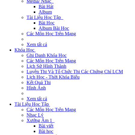
Media/ Nhạc
Bài Hát
Album
Tài Liệu Học Tập
Bài Học
Album Bài Học
Các Môn Học Trên Mạng
Xem tất cả
Khóa Học
Ghi Danh Khóa Học
Các Môn Học Trên Mạng
Lịch Sử Hình Thành
Luyện Thi Và Tổ Chức Thi Các Chứng Chỉ LCM
Lịch Học - Thời Khóa Biểu
Kết Quả Thi
Hình Ảnh
Xem tất cả
Tài Liệu Học Tập
Các Môn Học Trên Mạng
Nhạc Lý
Xướng Âm 1
Bài viết
Bài học