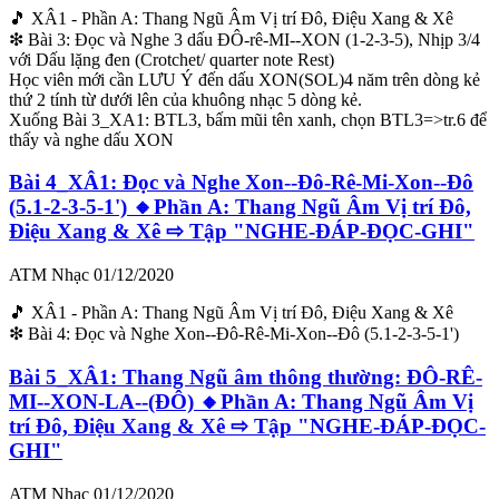
🎵 XÂ1 - Phần A: Thang Ngũ Âm Vị trí Đô, Điệu Xang & Xê
❇ Bài 3: Đọc và Nghe 3 dấu ĐÔ-rê-MI--XON (1-2-3-5), Nhịp 3/4
với Dấu lặng đen (Crotchet/ quarter note Rest)
Học viên mới cần LƯU Ý đến dấu XON(SOL)4 năm trên dòng kẻ
thứ 2 tính từ dưới lên của khuông nhạc 5 dòng kẻ.
Xuống Bài 3_XA1: BTL3, bấm mũi tên xanh, chọn BTL3=>tr.6 để
thấy và nghe dấu XON
Bài 4_XÂ1: Đọc và Nghe Xon--Đô-Rê-Mi-Xon--Đô
(5.1-2-3-5-1') 🔸Phần A: Thang Ngũ Âm Vị trí Đô,
Điệu Xang & Xê ⇨ Tập "NGHE-ĐÁP-ĐỌC-GHI"
ATM Nhạc
01/12/2020
🎵 XÂ1 - Phần A: Thang Ngũ Âm Vị trí Đô, Điệu Xang & Xê
❇ Bài 4: Đọc và Nghe Xon--Đô-Rê-Mi-Xon--Đô (5.1-2-3-5-1')
Bài 5_XÂ1: Thang Ngũ âm thông thường: ĐÔ-RÊ-
MI--XON-LA--(ĐÔ) 🔸Phần A: Thang Ngũ Âm Vị
trí Đô, Điệu Xang & Xê ⇨ Tập "NGHE-ĐÁP-ĐỌC-
GHI"
ATM Nhạc
01/12/2020