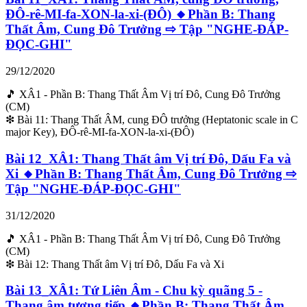
ĐÔ-rê-MI-fa-XON-la-xi-(ĐÔ) 🔸Phần B: Thang
Thất Âm, Cung Đô Trưởng ⇨ Tập "NGHE-ĐÁP-
ĐỌC-GHI"
29/12/2020
🎵 XÂ1 - Phần B: Thang Thất Âm Vị trí Đô, Cung Đô Trưởng
(CM)
❇ Bài 11: Thang Thất ÂM, cung ĐÔ trưởng (Heptatonic scale in C
major Key), ĐÔ-rê-MI-fa-XON-la-xi-(ĐÔ)
Bài 12_XÂ1: Thang Thất âm Vị trí Đô, Dấu Fa và
Xi 🔸Phần B: Thang Thất Âm, Cung Đô Trưởng ⇨
Tập "NGHE-ĐÁP-ĐỌC-GHI"
31/12/2020
🎵 XÂ1 - Phần B: Thang Thất Âm Vị trí Đô, Cung Đô Trưởng
(CM)
❇ Bài 12: Thang Thất âm Vị trí Đô, Dấu Fa và Xi
Bài 13_XÂ1: Tứ Liên Âm - Chu kỳ quãng 5 -
Thang âm tương tiếp 🔸Phần B: Thang Thất Âm,