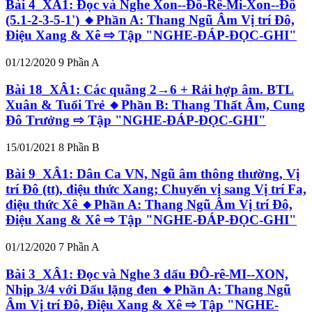
Bài 4_XÂ1: Đọc và Nghe Xon--Đô-Rê-Mi-Xon--Đô
(5.1-2-3-5-1') 🔸Phần A: Thang Ngũ Âm Vị trí Đô,
Điệu Xang & Xê ⇨ Tập "NGHE-ĐÁP-ĐỌC-GHI"
01/12/2020
9
Phần A
Bài 18_XÂ1: Các quãng 2→6 + Rải hợp âm. BTL
Xuân & Tuổi Trẻ 🔸Phần B: Thang Thất Âm, Cung
Đô Trưởng ⇨ Tập "NGHE-ĐÁP-ĐỌC-GHI"
15/01/2021
8
Phần B
Bài 9_XÂ1: Dân Ca VN, Ngũ âm thông thường, Vị
trí Đô (tt), điệu thức Xang; Chuyển vị sang Vị trí Fa,
điệu thức Xê 🔸Phần A: Thang Ngũ Âm Vị trí Đô,
Điệu Xang & Xê ⇨ Tập "NGHE-ĐÁP-ĐỌC-GHI"
01/12/2020
7
Phần A
Bài 3_XÂ1: Đọc và Nghe 3 dấu ĐÔ-rê-MI--XON,
Nhịp 3/4 với Dấu lặng đen 🔸Phần A: Thang Ngũ
Âm Vị trí Đô, Điệu Xang & Xê ⇨ Tập "NGHE-