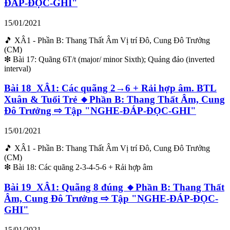
ĐÁP-ĐỌC-GHI"
15/01/2021
🎵 XÂ1 - Phần B: Thang Thất Âm Vị trí Đô, Cung Đô Trưởng
(CM)
❇ Bài 17: Quãng 6T/t (major/ minor Sixth); Quảng đảo (inverted
interval)
Bài 18_XÂ1: Các quãng 2→6 + Rải hợp âm. BTL
Xuân & Tuổi Trẻ 🔸Phần B: Thang Thất Âm, Cung
Đô Trưởng ⇨ Tập "NGHE-ĐÁP-ĐỌC-GHI"
15/01/2021
🎵 XÂ1 - Phần B: Thang Thất Âm Vị trí Đô, Cung Đô Trưởng
(CM)
❇ Bài 18: Các quãng 2-3-4-5-6 + Rải hợp âm
Bài 19_XÂ1: Quãng 8 đúng 🔸Phần B: Thang Thất
Âm, Cung Đô Trưởng ⇨ Tập "NGHE-ĐÁP-ĐỌC-
GHI"
15/01/2021