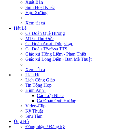
Xuất Bản
Sinh Hoạt Khác
Hợp Xướng
Xem tất cả
Hát Lễ
Ca Đoàn Quê Hương
MTG Thủ Đức
Ca Đoàn An-rê Dũng-Lạc
Ca Đoàn Tê-rê-sa TTS
Giáo xứ Hồng Liêm - Phan Thiết
Giáo xứ Long Điền - Ban Mê Thuật
Xem tất cả
Liên Hệ
Lịch Công Giáo
Tin Tổng Hợp
Hình Ảnh
Các Lớp Nhạc
Ca Đoàn Quê Hương
Video-Clip
Kỹ Thuật
Sưu Tầm
Ủng Hộ
Đăng nhập / Đăng ký