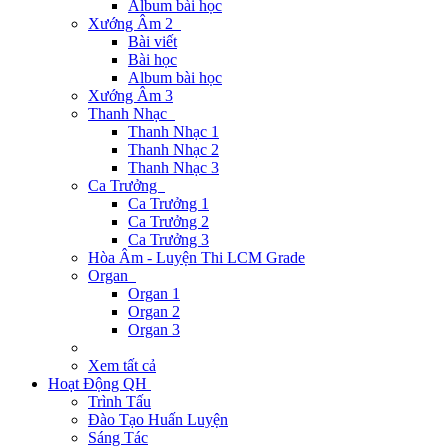
Album bài học
Xướng Âm 2
Bài viết
Bài học
Album bài học
Xướng Âm 3
Thanh Nhạc
Thanh Nhạc 1
Thanh Nhạc 2
Thanh Nhạc 3
Ca Trưởng
Ca Trưởng 1
Ca Trưởng 2
Ca Trưởng 3
Hòa Âm - Luyện Thi LCM Grade
Organ
Organ 1
Organ 2
Organ 3
Xem tất cả
Hoạt Động QH
Trình Tấu
Đào Tạo Huấn Luyện
Sáng Tác