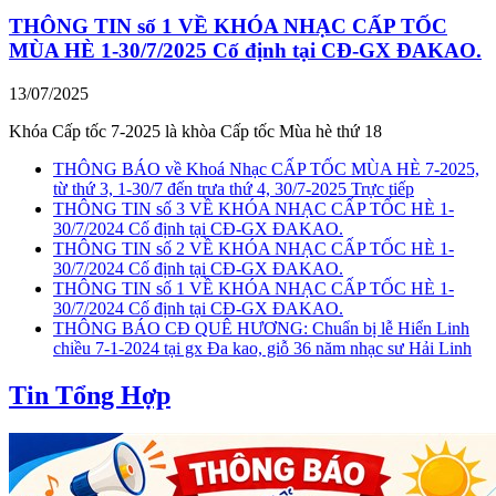
THÔNG TIN số 1 VỀ KHÓA NHẠC CẤP TỐC
MÙA HÈ 1-30/7/2025 Cố định tại CĐ-GX ĐAKAO.
13/07/2025
Khóa Cấp tốc 7-2025 là khòa Cấp tốc Mùa hè thứ 18
THÔNG BÁO về Khoá Nhạc CẤP TỐC MÙA HÈ 7-2025,
từ thứ 3, 1-30/7 đến trưa thứ 4, 30/7-2025 Trực tiếp
THÔNG TIN số 3 VỀ KHÓA NHẠC CẤP TỐC HÈ 1-
30/7/2024 Cố định tại CĐ-GX ĐAKAO.
THÔNG TIN số 2 VỀ KHÓA NHẠC CẤP TỐC HÈ 1-
30/7/2024 Cố định tại CĐ-GX ĐAKAO.
THÔNG TIN số 1 VỀ KHÓA NHẠC CẤP TỐC HÈ 1-
30/7/2024 Cố định tại CĐ-GX ĐAKAO.
THÔNG BÁO CĐ QUÊ HƯƠNG: Chuẩn bị lễ Hiển Linh
chiều 7-1-2024 tại gx Đa kao, giỗ 36 năm nhạc sư Hải Linh
Tin Tổng Hợp