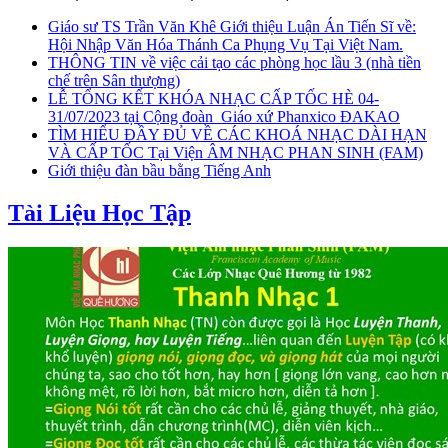
Giáo sư TS Trần Văn Khê Giới thiệu Luận Án Tiến Sĩ về:
Hội Nhập Văn Hóa Thánh Ca Phụng Vụ Tại Việt Nam.
THÔNG TIN về việc cải tạo các phòng học lầu 3 (nhà tiền
chế trên Sân thượng)
LỄ TỔNG KẾT KHÓA NHẠC CẤP TỐC HÈ 04-
31/07/2023 tại Cộng đoàn_Giáo xứ Phanxico ĐAKAO
TÌM HIỂU ĐẦY ĐỦ VỀ CÁC KHOÁ NHẠC DÀI HẠN
VÀ CẤP TỐC Tại Viện ÂM NHẠC PHAN SINH (FAM)
Giới thiệu đàn bầu bằng Tiếng Anh
Tài Liệu Học Tập