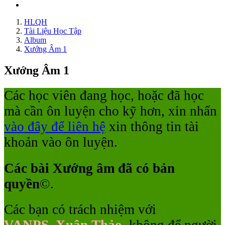
HLQH
Tài Liệu Học Tập
Album
Xướng Âm 1
Xướng Âm 1
Các học viên đang học, hoặc đã học
mà cần ôn luyện cho kỹ hơn, xin nhấn
vào đây để liên hệ
xin thông tin tài
khoản vào ôn luyện.
Các bài Xướng âm đã có bản
quyền
©
.
Các bạn có trách nhiệm với