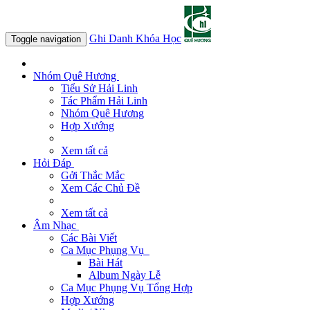
Ghi Danh Khóa Học
Toggle navigation
Nhóm Quê Hương
Tiểu Sử Hải Linh
Tác Phẩm Hải Linh
Nhóm Quê Hương
Hợp Xướng
Xem tất cả
Hỏi Đáp
Gởi Thắc Mắc
Xem Các Chủ Đề
Xem tất cả
Âm Nhạc
Các Bài Viết
Ca Mục Phụng Vụ
Bài Hát
Album Ngày Lễ
Ca Mục Phụng Vụ Tổng Hợp
Hợp Xướng