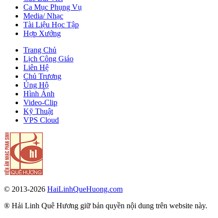
Ca Mục Phụng Vụ
Media/ Nhạc
Tài Liệu Học Tập
Hợp Xướng
Trang Chủ
Lịch Công Giáo
Liên Hệ
Chủ Trương
Ủng Hộ
Hình Ảnh
Video-Clip
Kỹ Thuật
VPS Cloud
© 2013-2026
HaiLinhQueHuong.com
® Hải Linh Quê Hương giữ bản quyền nội dung trên website này.