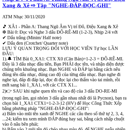
Xang & Xê ⇨ Tập "NGHE-ĐÁP-ĐỌC-GHI"
ATM Nhạc
30/11/2020
👉 SAU khi nghe quen tên và cao độ của 3 dấu DO-RE-MI (trong
ngũ âm, gọi nhóm 3 dấu gần nhau nhất đó là Pycnon), ⇨ bạn có thể
🎵 XÂ1 - Phần A: Thang Ngũ Âm Vị trí Đô, Điệu Xang & Xê
bấm vào
phần mô tả của Bài 1_XA1
[chữ "i" trong vòng tròn màu
❇ Bài 0: Đọc và Nghe 3 dấu ĐÔ-RÊ-MI (1-2-3), Nhịp 2/4 với
xanh]. Bạn chỉ cần đọc số 2), ⇨ rồi lên bấm vào Bài 1_XA1, chọn
✔ Dấu trắng (Minim/ Half note)
CTX X1 để thực tập NGHE-ĐÁP-ĐỌC-GHI như hướng dẫn.
✔ Dấu đen (Crotchet/ Quarter note)
LƯU Ý QUAN TRỌNG ĐỐI VỚI HỌC VIÊN Tự học LẦN
ĐẦU:
1).🔔 TÌM Bài 0_XA1: CTX X0 (Căn Bản)=1-2-3 = ĐÔ-RÊ-MI.
Đây là 3 dấu nhạc đầu tiên, Bạn PHẢI đọc tên, và nhận diện được
chúng trên khuông nhạc. Bạn NGHE và ĐÁP lại bằng cách nêu
đúng tên dấu nhạc, đúng cao độ của từng dấu nhạc. Bạn nghe đi
nghe lại, đáp đi đáp lại, đọc đi đọc lại cho thấm vào tai mình, rồi
mới sang bài 1_XA1, với các CTX X1...
2)👉 SAU khi nghe quen tên và cao độ của 3 dấu DO-RE-MI
(trong ngũ âm, gọi nhóm 3 dấu gần nhau nhất đó là Pycnon), bạn ra
chọn bài 1_XA1 CTX1=1-2-3-12 (HV) để Học Công Thức Xếp
bằng phương pháp "NGHE-ĐÁP-ĐỌC-GHI":
a) Bấm vào mũi tên xanh để NGHE các câu theo số thứ tự 2, 3, 4,
...24; kiểm tra xem mình ĐÁP đúng hay sai, bằng cách nhấp chuột
vào ô nâu bên phải;
b) Bấm vào 2 mũi tên đỏ chéo nhau màu đỏ, để NGHE ngẫu nhiên.