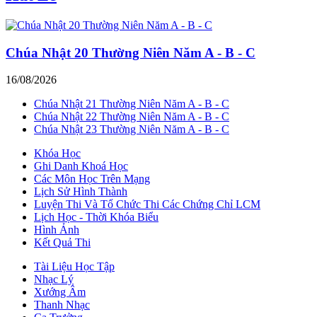
Chúa Nhật 20 Thường Niên Năm A - B - C
16/08/2026
Chúa Nhật 21 Thường Niên Năm A - B - C
Chúa Nhật 22 Thường Niên Năm A - B - C
Chúa Nhật 23 Thường Niên Năm A - B - C
Khóa Học
Ghi Danh Khoá Học
Các Môn Học Trên Mạng
Lịch Sử Hình Thành
Luyện Thi Và Tổ Chức Thi Các Chứng Chỉ LCM
Lịch Học - Thời Khóa Biểu
Hình Ảnh
Kết Quả Thi
Tài Liệu Học Tập
Nhạc Lý
Xướng Âm
Thanh Nhạc