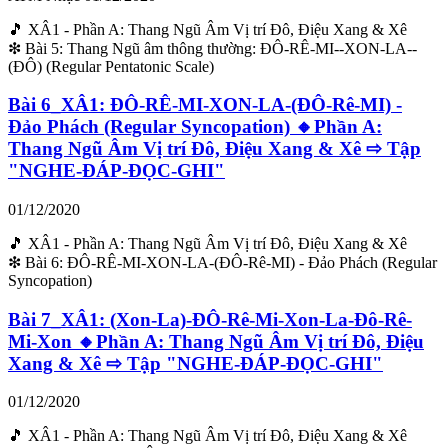
🎵 XÂ1 - Phần A: Thang Ngũ Âm Vị trí Đô, Điệu Xang & Xê
❇ Bài 5: Thang Ngũ âm thông thường: ĐÔ-RÊ-MI--XON-LA--
(ĐÔ) (Regular Pentatonic Scale)
Bài 6_XÂ1: ĐÔ-RÊ-MI-XON-LA-(ĐÔ-Rê-MI) -
Đảo Phách (Regular Syncopation) 🔸Phần A:
Thang Ngũ Âm Vị trí Đô, Điệu Xang & Xê ⇨ Tập
"NGHE-ĐÁP-ĐỌC-GHI"
01/12/2020
🎵 XÂ1 - Phần A: Thang Ngũ Âm Vị trí Đô, Điệu Xang & Xê
❇ Bài 6: ĐÔ-RÊ-MI-XON-LA-(ĐÔ-Rê-MI) - Đảo Phách (Regular
Syncopation)
Bài 7_XÂ1: (Xon-La)-ĐÔ-Rê-Mi-Xon-La-Đô-Rê-
Mi-Xon 🔸Phần A: Thang Ngũ Âm Vị trí Đô, Điệu
Xang & Xê ⇨ Tập "NGHE-ĐÁP-ĐỌC-GHI"
01/12/2020
🎵 XÂ1 - Phần A: Thang Ngũ Âm Vị trí Đô, Điệu Xang & Xê