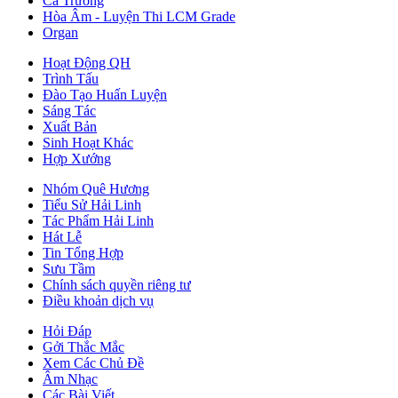
Ca Trưởng
Hòa Âm - Luyện Thi LCM Grade
Organ
Hoạt Động QH
Trình Tấu
Đào Tạo Huấn Luyện
Sáng Tác
Xuất Bản
Sinh Hoạt Khác
Hợp Xướng
Nhóm Quê Hương
Tiểu Sử Hải Linh
Tác Phẩm Hải Linh
Hát Lễ
Tin Tổng Hợp
Sưu Tầm
Chính sách quyền riêng tư
Điều khoản dịch vụ
Hỏi Đáp
Gởi Thắc Mắc
Xem Các Chủ Đề
Âm Nhạc
Các Bài Viết