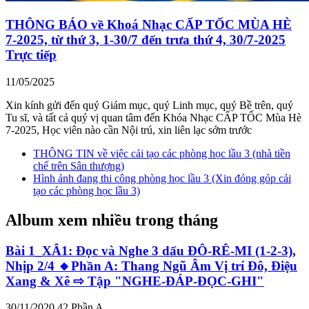
THÔNG BÁO về Khoá Nhạc CẤP TỐC MÙA HÈ
7-2025, từ thứ 3, 1-30/7 đến trưa thứ 4, 30/7-2025
Trực tiếp
11/05/2025
Xin kính gửi đến quý Giám mục, quý Linh mục, quý Bề trên, quý
Tu sĩ, và tất cả quý vị quan tâm đến Khóa Nhạc CẤP TỐC Mùa Hè
7-2025, Học viên nào cần Nội trú, xin liên lạc sớm trước
THÔNG TIN về việc cải tạo các phòng học lầu 3 (nhà tiền
chế trên Sân thượng)
Hình ảnh đang thi công phòng học lầu 3 (Xin đóng góp cải
tạo các phòng học lầu 3)
Album xem nhiều trong tháng
Bài 1_XÂ1: Đọc và Nghe 3 dấu ĐÔ-RÊ-MI (1-2-3),
Nhịp 2/4 🔸Phần A: Thang Ngũ Âm Vị trí Đô, Điệu
Xang & Xê ⇨ Tập "NGHE-ĐÁP-ĐỌC-GHI"
30/11/2020
42
Phần A