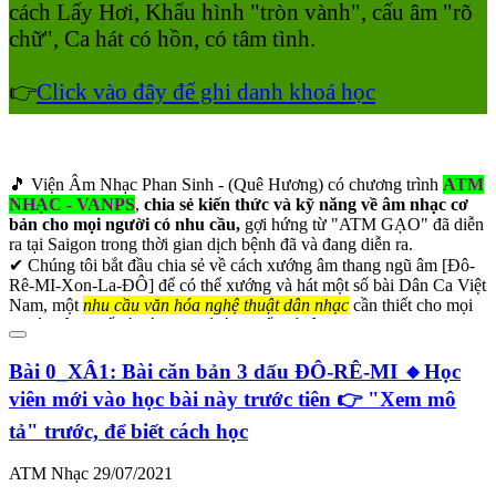
cách Lấy Hơi, Khẩu hình "tròn vành", cấu âm "rõ
chữ", Ca hát có hồn, có tâm tình.
👉
Click vào đây để ghi danh khoá học
🎵 Viện Âm Nhạc Phan Sinh - (Quê Hương) có chương trình
ATM
NHẠC - VANPS
,
chia sẻ kiến thức và kỹ năng về âm nhạc cơ
bản cho mọi người có nhu cầu,
gợi hứng từ "ATM GẠO" đã diễn
ra tại Saigon trong thời gian dịch bệnh đã và đang diễn ra.
✔ Chúng tôi bắt đầu chia sẻ về cách xướng âm thang ngũ âm [Đô-
Rê-MI-Xon-La-ĐÔ] để có thể xướng và hát một số bài Dân Ca Việt
Nam, một
nhu cầu văn hóa nghệ thuật dân nhạc
cần thiết cho mọi
người dân, nhất là các bạn trẻ từ 5 tuổi trở lên.
✔ Đó là 10 bài Xướng Âm Dành Cho Mọi Người trong bộ sách
XA1[Nhạc Lý Ký Xướng Âm cấp 1] dành cho người chưa biết gì
Bài 0_XÂ1: Bài căn bản 3 dấu ĐÔ-RÊ-MI 🔸Học
về âm nhạc.
XIN LƯU Ý:
Bấm vào đây
để tải xuống trước các
viên mới vào học bài này trước tiên 👉 "Xem mô
bài bạn sắp học. Tốt nhất nên in ra, vì có phần bạn phải làm
bài trên đó.
tả" trước, để biết cách học
👉 Mời quý bạn vào trau dồi,
chỉ cần lòng khao khát và bền
ATM Nhạc
29/07/2021
vững kiên trì
, thì ai ai cũng sẽ thành công:
=========