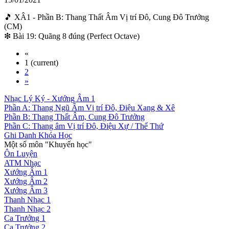
🎵 XÂ1 - Phần B: Thang Thất Âm Vị trí Đô, Cung Đô Trưởng
(CM)
❇ Bài 19: Quãng 8 đúng (Perfect Octave)
«
1
(current)
2
»
Nhạc Lý Ký - Xướng Âm 1
Phần A: Thang Ngũ Âm Vị trí Đô, Điệu Xang & Xê
Phần B: Thang Thất Âm, Cung Đô Trưởng
Phần C: Thang âm Vị trí Đô, Điệu Xự / Thể Thứ
Ghi Danh Khóa Học
Một số môn "Khuyến học"
Ôn Luyện
ATM Nhạc
Xướng Âm 1
Xướng Âm 2
Xướng Âm 3
Thanh Nhạc 1
Thanh Nhạc 2
Ca Trưởng 1
Ca Trưởng 2