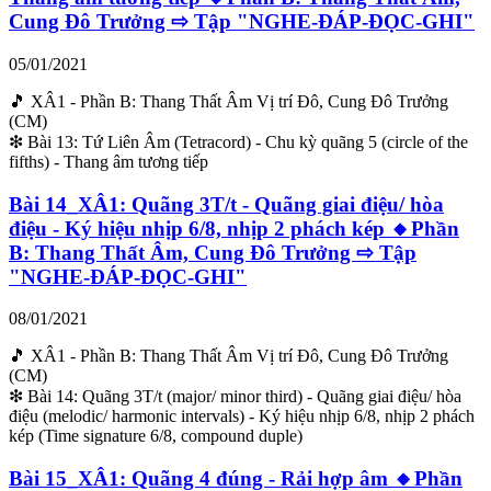
Cung Đô Trưởng ⇨ Tập "NGHE-ĐÁP-ĐỌC-GHI"
05/01/2021
🎵 XÂ1 - Phần B: Thang Thất Âm Vị trí Đô, Cung Đô Trưởng
(CM)
❇ Bài 13: Tứ Liên Âm (Tetracord) - Chu kỳ quãng 5 (circle of the
fifths) - Thang âm tương tiếp
Bài 14_XÂ1: Quãng 3T/t - Quãng giai điệu/ hòa
điệu - Ký hiệu nhịp 6/8, nhịp 2 phách kép 🔸Phần
B: Thang Thất Âm, Cung Đô Trưởng ⇨ Tập
"NGHE-ĐÁP-ĐỌC-GHI"
08/01/2021
🎵 XÂ1 - Phần B: Thang Thất Âm Vị trí Đô, Cung Đô Trưởng
(CM)
❇ Bài 14: Quãng 3T/t (major/ minor third) - Quãng giai điệu/ hòa
điệu (melodic/ harmonic intervals) - Ký hiệu nhịp 6/8, nhịp 2 phách
kép (Time signature 6/8, compound duple)
Bài 15_XÂ1: Quãng 4 đúng - Rải hợp âm 🔸Phần