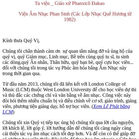
Tu viện _ Giáo xứ Phanxicô Đakao
Viện Âm Nhạc Phan Sinh (Các Lớp Nhạc Quê Hương từ
1982)
Kính thưa Quý Vị,
Chúng tôi chân thành cảm ơn sự quan tâm nâng đỡ và ủng hộ của
quý vị, quý Giám mục, Linh mục, Bề trên cùng quý tu sĩ, tu sinh
các dòng,quý Ân nhân, Thân hữu, quý bạn bè, quý cựu học viên...
đối với chúng tôi trong tác vụ Phúc âm hóa bằng Âm Nhạc này
trong thời gian qua.
Từ đầu năm 2013, chúng tôi đã liên kết với London College of
Music (LCM) thuộc West London University để cho học viên dự thi
và thủ đắc các chứng chỉ và văn bằng về âm nhạc. Công việc này
đòi hỏi thêm nhiều chuẩn bị và điều chỉnh về cơ sở, giáo trình, giảng
viên, phương tiện giảng dạy, hỗ trợ học viên. (
Xem Lễ Phát bằng
LCM
)
Chúng tôi xin Quý vị tiếp tục ủng hộ chúng tôi qua lời cầu nguyện,
lời khích lệ, lời góp ý, lời hướng dẫn để chúng tôi càng ngày càng
cải thiện tác vụ âm nhạc cách tốt đẹp hơn. Và để còn có thể giúp đỡ