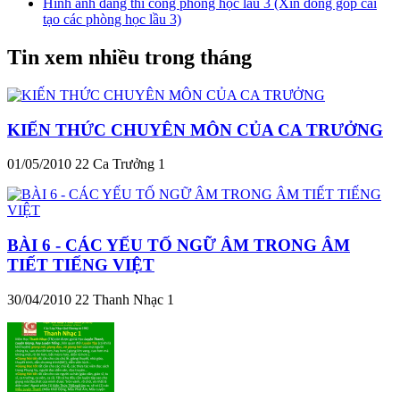
Hình ảnh đang thi công phòng học lầu 3 (Xin đóng góp cải
tạo các phòng học lầu 3)
Tin xem nhiều trong tháng
KIẾN THỨC CHUYÊN MÔN CỦA CA TRƯỞNG
01/05/2010
22
Ca Trưởng 1
BÀI 6 - CÁC YẾU TỐ NGỮ ÂM TRONG ÂM
TIẾT TIẾNG VIỆT
30/04/2010
22
Thanh Nhạc 1