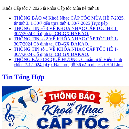
Khóa Cấp tốc 7-2025 là khòa Cấp tốc Mùa hè thứ 18
THÔNG BÁO về Khoá Nhạc CẤP TỐC MÙA HÈ 7-2025,
từ thứ 3, 1-30/7 đến trưa thứ 4, 30/7-2025 Trực tiếp
THÔNG TIN số 3 VỀ KHÓA NHẠC CẤP TỐC HÈ 1-
30/7/2024 Cố định tại CĐ-GX ĐAKAO.
THÔNG TIN số 2 VỀ KHÓA NHẠC CẤP TỐC HÈ 1-
30/7/2024 Cố định tại CĐ-GX ĐAKAO.
THÔNG TIN số 1 VỀ KHÓA NHẠC CẤP TỐC HÈ 1-
30/7/2024 Cố định tại CĐ-GX ĐAKAO.
THÔNG BÁO CĐ QUÊ HƯƠNG: Chuẩn bị lễ Hiển Linh
chiều 7-1-2024 tại gx Đa kao, giỗ 36 năm nhạc sư Hải Linh
Tin Tổng Hợp