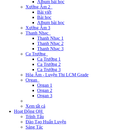
Album bài học
Xướng Âm 2
Bài viết
Bài học
Album bài học
Xướng Âm 3
Thanh Nhạc
Thanh Nhạc 1
Thanh Nhạc 2
Thanh Nhạc 3
Ca Trưởng
Ca Trưởng 1
Ca Trưởng 2
Ca Trưởng 3
Hòa Âm - Luyện Thi LCM Grade
Organ
Organ 1
Organ 2
Organ 3
Xem tất cả
Hoạt Động QH
Trình Tấu
Đào Tạo Huấn Luyện
Sáng Tác