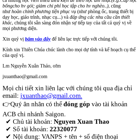
cả những
học viên thiếu điều kiện để theo học âm nhạc(e.g.Cấp học
bổngcho hv gỏi; giảm chi phí học tập cho hv nghèo..)
, cũng
như
hoàn chỉnh phương tiện phục vụ
(như phòng ốc, trang thiết bị
dạy học, giáo trình, nhạc cụ...) và
đáp ứng các nhu cầu cần thiết
khác
, chúng tôi sẵn sàng đón nhận sự tiếp tay của tất cả quý vị về
mọi phương diện.
Xin quý vị
bấm vào đây
để liên lạc trực tiếp với chúng tôi.
Kính xin Thiên Chúa chúc lành cho mọi dự tính và kế hoạch cụ thể
của quý vị.
Lm Nguyễn Xuân Thảo, ofm
jxuanthao@gmail.com
Mọi chi tiết xin liên lạc với chúng tôi qua địa chỉ
email:
jxuanthao@gmail.com.
👉Quý ân nhân có thể
đóng góp
vào tài khoản
ACB chi nhánh Saigon.
✔ Chủ tài khoản:
Nguyen Xuan Thao
✔ Số tài khoản:
22320077
✔ Nội dung: VANPS + tên + số điện thoại