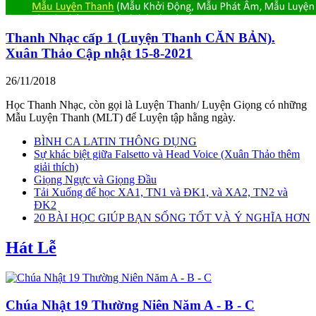
Thanh Nhạc cấp 1 (Luyện Thanh CĂN BẢN).
Xuân Thảo Cập nhật 15-8-2021
26/11/2018
Học Thanh Nhạc, còn gọi là Luyện Thanh/ Luyện Giọng có những
Mẫu Luyện Thanh (MLT) để Luyện tập hằng ngày.
BÌNH CA LATIN THÔNG DỤNG
Sự khác biệt giữa Falsetto và Head Voice (Xuân Thảo thêm
giải thích)
Giọng Ngực và Giọng Đầu
Tải Xuống để học XA1, TN1 và ĐK1, và XA2, TN2 và
ĐK2
20 BÀI HỌC GIÚP BẠN SỐNG TỐT VÀ Ý NGHĨA HƠN
Hát Lễ
Chúa Nhật 19 Thường Niên Năm A - B - C