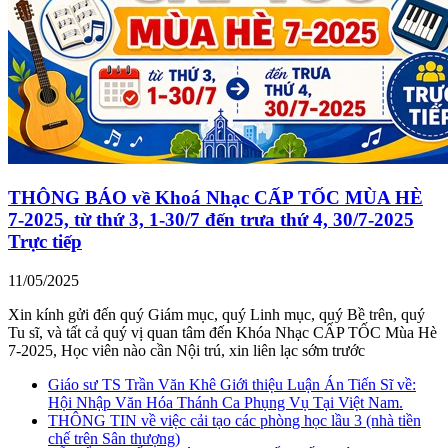
THÔNG BÁO về Khoá Nhạc CẤP TỐC MÙA HÈ
7-2025, từ thứ 3, 1-30/7 đến trưa thứ 4, 30/7-2025
Trực tiếp
11/05/2025
Xin kính gửi đến quý Giám mục, quý Linh mục, quý Bề trên, quý
Tu sĩ, và tất cả quý vị quan tâm đến Khóa Nhạc CẤP TỐC Mùa Hè
7-2025, Học viên nào cần Nội trú, xin liên lạc sớm trước
Giáo sư TS Trần Văn Khê Giới thiệu Luận Án Tiến Sĩ về:
Hội Nhập Văn Hóa Thánh Ca Phụng Vụ Tại Việt Nam.
THÔNG TIN về việc cải tạo các phòng học lầu 3 (nhà tiền
chế trên Sân thượng)