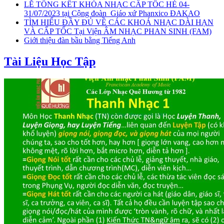
LỄ TỔNG KẾT KHÓA NHẠC CẤP TỐC HÈ 04-
31/07/2023 tại Cộng đoàn_Giáo xứ Phanxico ĐAKAO
TÌM HIỂU ĐẦY ĐỦ VỀ CÁC KHOÁ NHẠC DÀI HẠN
VÀ CẤP TỐC Tại Viện ÂM NHẠC PHAN SINH (FAM)
Giới thiệu đàn bầu bằng Tiếng Anh
Tài Liệu Học Tập