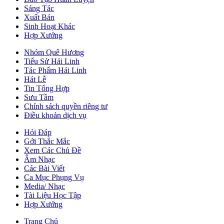
Sáng Tác
Xuất Bản
Sinh Hoạt Khác
Hợp Xướng
Nhóm Quê Hương
Tiểu Sử Hải Linh
Tác Phẩm Hải Linh
Hát Lễ
Tin Tổng Hợp
Sưu Tầm
Chính sách quyền riêng tư
Điều khoản dịch vụ
Hỏi Đáp
Gởi Thắc Mắc
Xem Các Chủ Đề
Âm Nhạc
Các Bài Viết
Ca Mục Phụng Vụ
Media/ Nhạc
Tài Liệu Học Tập
Hợp Xướng
Trang Chủ