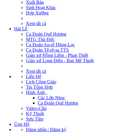
Xuất Bản
Sinh Hoạt Khác
Hợp Xướng
Xem tất cả
Hát Lễ
Ca Đoàn Quê Hương
MTG Thủ Đức
Ca Đoàn An-rê Dũng-Lạc
Ca Đoàn Tê-rê-sa TTS
Giáo xứ Hồng Liêm - Phan Thiết
Giáo xứ Long Điền - Ban Mê Thuật
Xem tất cả
Liên Hệ
Lịch Công Giáo
Tin Tổng Hợp
Hình Ảnh
Các Lớp Nhạc
Ca Đoàn Quê Hương
Video-Clip
Kỹ Thuật
Sưu Tầm
Ủng Hộ
Đăng nhập / Đăng ký