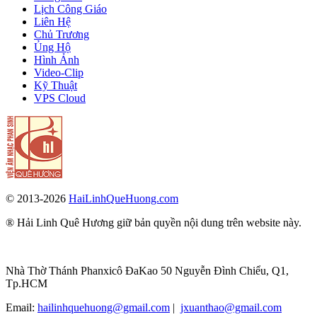
Lịch Công Giáo
Liên Hệ
Chủ Trương
Ủng Hộ
Hình Ảnh
Video-Clip
Kỹ Thuật
VPS Cloud
© 2013-2026
HaiLinhQueHuong.com
® Hải Linh Quê Hương giữ bản quyền nội dung trên website này.
Nhà Thờ Thánh Phanxicô ĐaKao 50 Nguyễn Đình Chiểu, Q1,
Tp.HCM
Email:
hailinhquehuong@gmail.com
|
jxuanthao@gmail.com