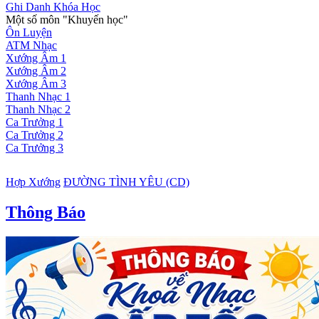
Ghi Danh Khóa Học
Một số môn "Khuyến học"
Ôn Luyện
ATM Nhạc
Xướng Âm 1
Xướng Âm 2
Xướng Âm 3
Thanh Nhạc 1
Thanh Nhạc 2
Ca Trưởng 1
Ca Trưởng 2
Ca Trưởng 3
Hợp Xướng
ĐƯỜNG TÌNH YÊU (CD)
Thông Báo