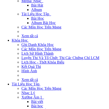
Media/ Nhạc
Bài Hát
Album
Tài Liệu Học Tập
Bài Học
Album Bài Học
Các Môn Học Trên Mạng
Xem tất cả
Khóa Học
Ghi Danh Khóa Học
Các Môn Học Trên Mạng
Lịch Sử Hình Thành
Luyện Thi Và Tổ Chức Thi Các Chứng Chỉ LCM
Lịch Học - Thời Khóa Biểu
Kết Quả Thi
Hình Ảnh
Xem tất cả
Tài Liệu Học Tập
Các Môn Học Trên Mạng
Nhạc Lý
Xướng Âm 1
Bài viết
Bài học