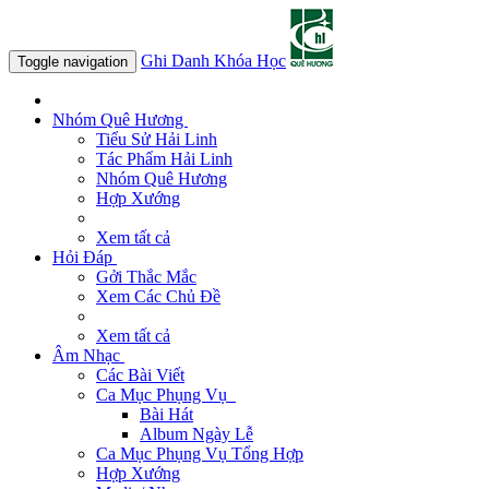
Ghi Danh Khóa Học
Toggle navigation
Nhóm Quê Hương
Tiểu Sử Hải Linh
Tác Phẩm Hải Linh
Nhóm Quê Hương
Hợp Xướng
Xem tất cả
Hỏi Đáp
Gởi Thắc Mắc
Xem Các Chủ Đề
Xem tất cả
Âm Nhạc
Các Bài Viết
Ca Mục Phụng Vụ
Bài Hát
Album Ngày Lễ
Ca Mục Phụng Vụ Tổng Hợp
Hợp Xướng