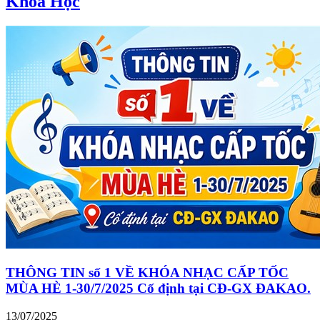
Khóa Học
THÔNG TIN số 1 VỀ KHÓA NHẠC CẤP TỐC
MÙA HÈ 1-30/7/2025 Cố định tại CĐ-GX ĐAKAO.
13/07/2025