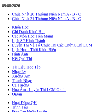
09/08/2026
Chúa Nhật 20 Thường Niên Năm A - B - C
Chúa Nhật 21 Thường Niên Năm A - B - C
Khóa Học
Ghi Danh Khoá Học
Các Môn Học Trên Mạng
Lịch Sử Hình Thành
Luyện Thi Và Tổ Chức Thi Các Chứng Chỉ LCM
Lịch Học - Thời Khóa Biểu
Hình Ảnh
Kết Quả Thi
Tài Liệu Học Tập
Nhạc Lý
Xướng Âm
Thanh Nhạc
Ca Trưởng
Hòa Âm - Luyện Thi LCM Grade
Organ
Hoạt Động QH
Trình Tấu
Đào Tạo Huấn Luyện