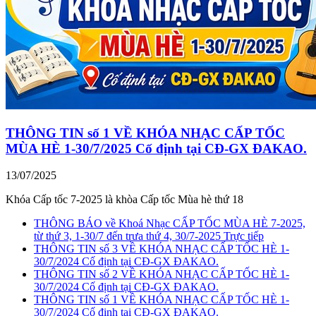
THÔNG TIN số 1 VỀ KHÓA NHẠC CẤP TỐC
MÙA HÈ 1-30/7/2025 Cố định tại CĐ-GX ĐAKAO.
13/07/2025
Khóa Cấp tốc 7-2025 là khòa Cấp tốc Mùa hè thứ 18
THÔNG BÁO về Khoá Nhạc CẤP TỐC MÙA HÈ 7-2025,
từ thứ 3, 1-30/7 đến trưa thứ 4, 30/7-2025 Trực tiếp
THÔNG TIN số 3 VỀ KHÓA NHẠC CẤP TỐC HÈ 1-
30/7/2024 Cố định tại CĐ-GX ĐAKAO.
THÔNG TIN số 2 VỀ KHÓA NHẠC CẤP TỐC HÈ 1-
30/7/2024 Cố định tại CĐ-GX ĐAKAO.
THÔNG TIN số 1 VỀ KHÓA NHẠC CẤP TỐC HÈ 1-
30/7/2024 Cố định tại CĐ-GX ĐAKAO.