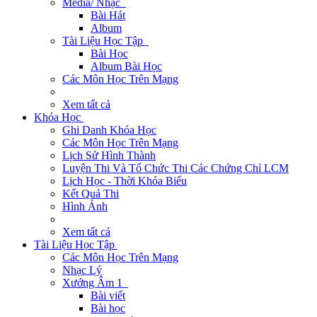
Media/ Nhạc
Bài Hát
Album
Tài Liệu Học Tập
Bài Học
Album Bài Học
Các Môn Học Trên Mạng
Xem tất cả
Khóa Học
Ghi Danh Khóa Học
Các Môn Học Trên Mạng
Lịch Sử Hình Thành
Luyện Thi Và Tổ Chức Thi Các Chứng Chỉ LCM
Lịch Học - Thời Khóa Biểu
Kết Quả Thi
Hình Ảnh
Xem tất cả
Tài Liệu Học Tập
Các Môn Học Trên Mạng
Nhạc Lý
Xướng Âm 1
Bài viết
Bài học