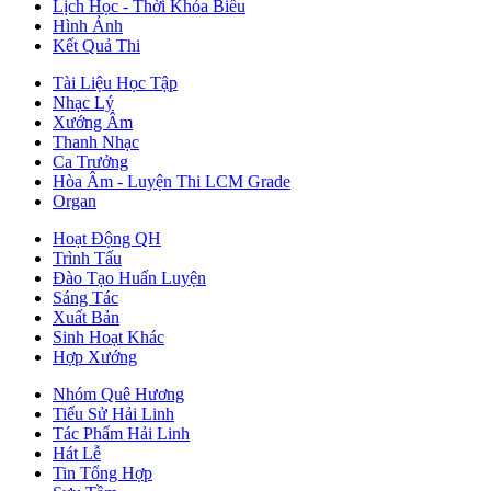
Lịch Học - Thời Khóa Biểu
Hình Ảnh
Kết Quả Thi
Tài Liệu Học Tập
Nhạc Lý
Xướng Âm
Thanh Nhạc
Ca Trưởng
Hòa Âm - Luyện Thi LCM Grade
Organ
Hoạt Động QH
Trình Tấu
Đào Tạo Huấn Luyện
Sáng Tác
Xuất Bản
Sinh Hoạt Khác
Hợp Xướng
Nhóm Quê Hương
Tiểu Sử Hải Linh
Tác Phẩm Hải Linh
Hát Lễ
Tin Tổng Hợp