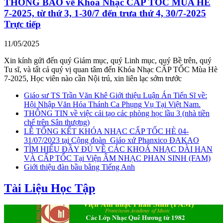
THÔNG BÁO về Khoá Nhạc CẤP TỐC MÙA HÈ
7-2025, từ thứ 3, 1-30/7 đến trưa thứ 4, 30/7-2025
Trực tiếp
11/05/2025
Xin kính gửi đến quý Giám mục, quý Linh mục, quý Bề trên, quý
Tu sĩ, và tất cả quý vị quan tâm đến Khóa Nhạc CẤP TỐC Mùa Hè
7-2025, Học viên nào cần Nội trú, xin liên lạc sớm trước
Giáo sư TS Trần Văn Khê Giới thiệu Luận Án Tiến Sĩ về:
Hội Nhập Văn Hóa Thánh Ca Phụng Vụ Tại Việt Nam.
THÔNG TIN về việc cải tạo các phòng học lầu 3 (nhà tiền
chế trên Sân thượng)
LỄ TỔNG KẾT KHÓA NHẠC CẤP TỐC HÈ 04-
31/07/2023 tại Cộng đoàn_Giáo xứ Phanxico ĐAKAO
TÌM HIỂU ĐẦY ĐỦ VỀ CÁC KHOÁ NHẠC DÀI HẠN
VÀ CẤP TỐC Tại Viện ÂM NHẠC PHAN SINH (FAM)
Giới thiệu đàn bầu bằng Tiếng Anh
Tài Liệu Học Tập