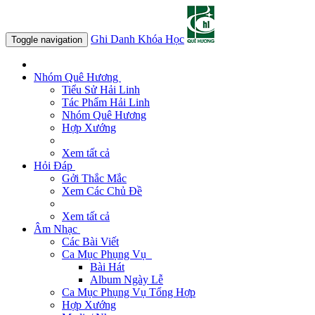
Ghi Danh Khóa Học
Toggle navigation
Nhóm Quê Hương
Tiểu Sử Hải Linh
Tác Phẩm Hải Linh
Nhóm Quê Hương
Hợp Xướng
Xem tất cả
Hỏi Đáp
Gởi Thắc Mắc
Xem Các Chủ Đề
Xem tất cả
Âm Nhạc
Các Bài Viết
Ca Mục Phụng Vụ
Bài Hát
Album Ngày Lễ
Ca Mục Phụng Vụ Tổng Hợp
Hợp Xướng