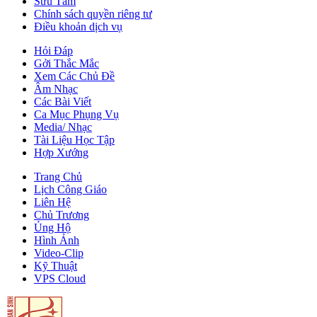
Sưu Tầm
Chính sách quyền riêng tư
Điều khoản dịch vụ
Hỏi Đáp
Gởi Thắc Mắc
Xem Các Chủ Đề
Âm Nhạc
Các Bài Viết
Ca Mục Phụng Vụ
Media/ Nhạc
Tài Liệu Học Tập
Hợp Xướng
Trang Chủ
Lịch Công Giáo
Liên Hệ
Chủ Trương
Ủng Hộ
Hình Ảnh
Video-Clip
Kỹ Thuật
VPS Cloud