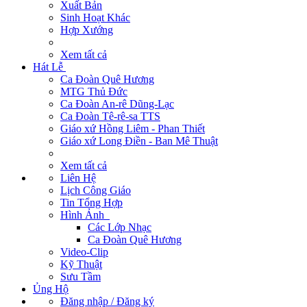
Xuất Bản
Sinh Hoạt Khác
Hợp Xướng
Xem tất cả
Hát Lễ
Ca Đoàn Quê Hương
MTG Thủ Đức
Ca Đoàn An-rê Dũng-Lạc
Ca Đoàn Tê-rê-sa TTS
Giáo xứ Hồng Liêm - Phan Thiết
Giáo xứ Long Điền - Ban Mê Thuật
Xem tất cả
Liên Hệ
Lịch Công Giáo
Tin Tổng Hợp
Hình Ảnh
Các Lớp Nhạc
Ca Đoàn Quê Hương
Video-Clip
Kỹ Thuật
Sưu Tầm
Ủng Hộ
Đăng nhập / Đăng ký