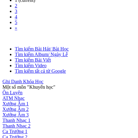
1
(current)
2
3
4
5
»
Tìm kiếm Bài Hát/ Bài Học
Tìm kiếm Album/ Ngày Lễ
Tìm kiếm Bài Viết
Tìm kiếm Video
Tìm kiếm tất cả từ Google
Ghi Danh Khóa Học
Một số môn "Khuyến học"
Ôn Luyện
ATM Nhạc
Xướng Âm 1
Xướng Âm 2
Xướng Âm 3
Thanh Nhạc 1
Thanh Nhạc 2
Ca Trưởng 1
Ca Trưởng 2