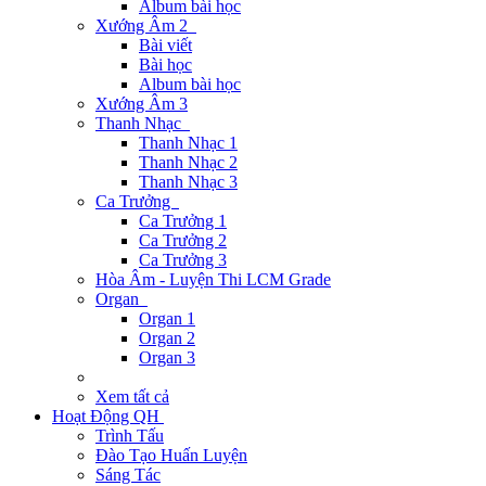
Album bài học
Xướng Âm 2
Bài viết
Bài học
Album bài học
Xướng Âm 3
Thanh Nhạc
Thanh Nhạc 1
Thanh Nhạc 2
Thanh Nhạc 3
Ca Trưởng
Ca Trưởng 1
Ca Trưởng 2
Ca Trưởng 3
Hòa Âm - Luyện Thi LCM Grade
Organ
Organ 1
Organ 2
Organ 3
Xem tất cả
Hoạt Động QH
Trình Tấu
Đào Tạo Huấn Luyện
Sáng Tác