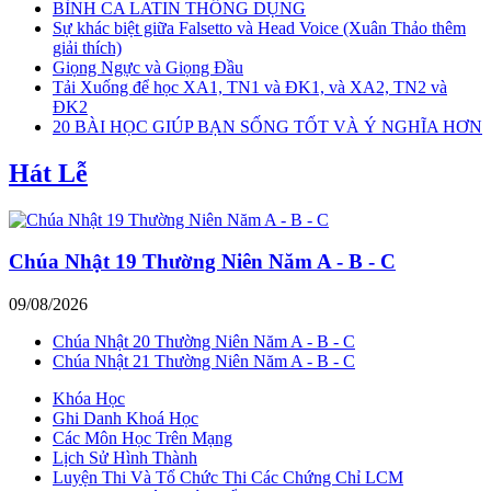
BÌNH CA LATIN THÔNG DỤNG
Sự khác biệt giữa Falsetto và Head Voice (Xuân Thảo thêm
giải thích)
Giọng Ngực và Giọng Đầu
Tải Xuống để học XA1, TN1 và ĐK1, và XA2, TN2 và
ĐK2
20 BÀI HỌC GIÚP BẠN SỐNG TỐT VÀ Ý NGHĨA HƠN
Hát Lễ
Chúa Nhật 19 Thường Niên Năm A - B - C
09/08/2026
Chúa Nhật 20 Thường Niên Năm A - B - C
Chúa Nhật 21 Thường Niên Năm A - B - C
Khóa Học
Ghi Danh Khoá Học
Các Môn Học Trên Mạng
Lịch Sử Hình Thành
Luyện Thi Và Tổ Chức Thi Các Chứng Chỉ LCM