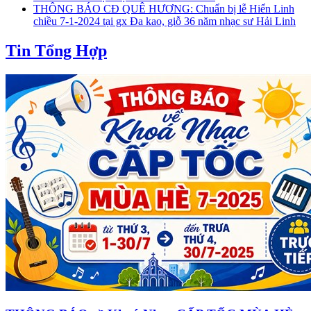
THÔNG BÁO CĐ QUÊ HƯƠNG: Chuẩn bị lễ Hiển Linh
chiều 7-1-2024 tại gx Đa kao, giỗ 36 năm nhạc sư Hải Linh
Tin Tổng Hợp