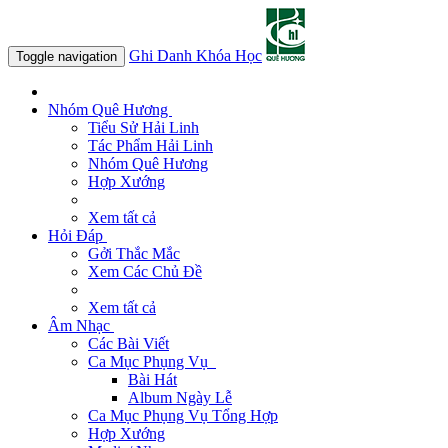
Ghi Danh Khóa Học
Toggle navigation
Nhóm Quê Hương
Tiểu Sử Hải Linh
Tác Phẩm Hải Linh
Nhóm Quê Hương
Hợp Xướng
Xem tất cả
Hỏi Đáp
Gởi Thắc Mắc
Xem Các Chủ Đề
Xem tất cả
Âm Nhạc
Các Bài Viết
Ca Mục Phụng Vụ
Bài Hát
Album Ngày Lễ
Ca Mục Phụng Vụ Tổng Hợp
Hợp Xướng