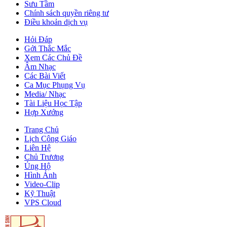
Sưu Tầm
Chính sách quyền riêng tư
Điều khoản dịch vụ
Hỏi Đáp
Gởi Thắc Mắc
Xem Các Chủ Đề
Âm Nhạc
Các Bài Viết
Ca Mục Phụng Vụ
Media/ Nhạc
Tài Liệu Học Tập
Hợp Xướng
Trang Chủ
Lịch Công Giáo
Liên Hệ
Chủ Trương
Ủng Hộ
Hình Ảnh
Video-Clip
Kỹ Thuật
VPS Cloud