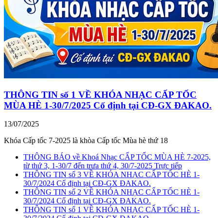
THÔNG TIN số 1 VỀ KHÓA NHẠC CẤP TỐC
MÙA HÈ 1-30/7/2025 Cố định tại CĐ-GX ĐAKAO.
13/07/2025
Khóa Cấp tốc 7-2025 là khòa Cấp tốc Mùa hè thứ 18
THÔNG BÁO về Khoá Nhạc CẤP TỐC MÙA HÈ 7-2025,
từ thứ 3, 1-30/7 đến trưa thứ 4, 30/7-2025 Trực tiếp
THÔNG TIN số 3 VỀ KHÓA NHẠC CẤP TỐC HÈ 1-
30/7/2024 Cố định tại CĐ-GX ĐAKAO.
THÔNG TIN số 2 VỀ KHÓA NHẠC CẤP TỐC HÈ 1-
30/7/2024 Cố định tại CĐ-GX ĐAKAO.
THÔNG TIN số 1 VỀ KHÓA NHẠC CẤP TỐC HÈ 1-