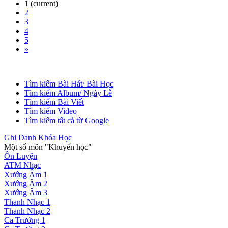
1
(current)
2
3
4
5
»
Tìm kiếm Bài Hát/ Bài Học
Tìm kiếm Album/ Ngày Lễ
Tìm kiếm Bài Viết
Tìm kiếm Video
Tìm kiếm tất cả từ Google
Ghi Danh Khóa Học
Một số môn "Khuyến học"
Ôn Luyện
ATM Nhạc
Xướng Âm 1
Xướng Âm 2
Xướng Âm 3
Thanh Nhạc 1
Thanh Nhạc 2
Ca Trưởng 1