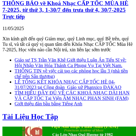
THÔNG BÁO về Khoá Nhạc CẤP TỐC MÙA HÈ
7-2025, từ thứ 3, 1-30/7 đến trưa thứ 4, 30/7-2025
Trực tiếp
11/05/2025
Xin kính gửi đến quý Giám mục, quý Linh mục, quý Bề trên, quý
Tu sĩ, và tất cả quý vị quan tâm đến Khóa Nhạc CẤP TỐC Mùa Hè
7-2025, Học viên nào cần Nội trú, xin liên lạc sớm trước
Giáo sư TS Trần Văn Khê Giới thiệu Luận Án Tiến Sĩ về:
Hội Nhập Văn Hóa Thánh Ca Phụng Vụ Tại Việt Nam.
THÔNG TIN về việc cải tạo các phòng học lầu 3 (nhà tiền
chế trên Sân thượng)
LỄ TỔNG KẾT KHÓA NHẠC CẤP TỐC HÈ 04-
31/07/2023 tại Cộng đoàn_Giáo xứ Phanxico ĐAKAO
TÌM HIỂU ĐẦY ĐỦ VỀ CÁC KHOÁ NHẠC DÀI HẠN
VÀ CẤP TỐC Tại Viện ÂM NHẠC PHAN SINH (FAM)
Giới thiệu đàn bầu bằng Tiếng Anh
Tài Liệu Học Tập