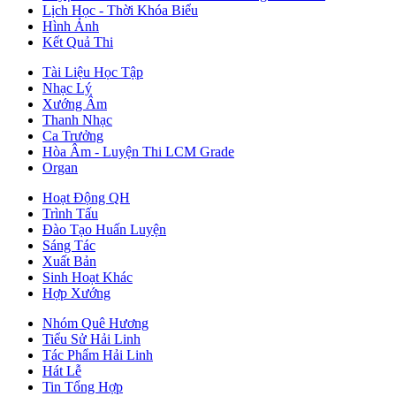
Lịch Học - Thời Khóa Biểu
Hình Ảnh
Kết Quả Thi
Tài Liệu Học Tập
Nhạc Lý
Xướng Âm
Thanh Nhạc
Ca Trưởng
Hòa Âm - Luyện Thi LCM Grade
Organ
Hoạt Động QH
Trình Tấu
Đào Tạo Huấn Luyện
Sáng Tác
Xuất Bản
Sinh Hoạt Khác
Hợp Xướng
Nhóm Quê Hương
Tiểu Sử Hải Linh
Tác Phẩm Hải Linh
Hát Lễ
Tin Tổng Hợp