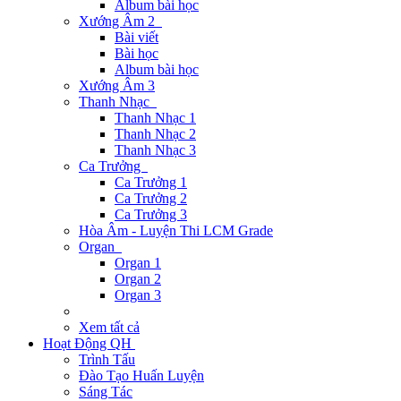
Album bài học
Xướng Âm 2
Bài viết
Bài học
Album bài học
Xướng Âm 3
Thanh Nhạc
Thanh Nhạc 1
Thanh Nhạc 2
Thanh Nhạc 3
Ca Trưởng
Ca Trưởng 1
Ca Trưởng 2
Ca Trưởng 3
Hòa Âm - Luyện Thi LCM Grade
Organ
Organ 1
Organ 2
Organ 3
Xem tất cả
Hoạt Động QH
Trình Tấu
Đào Tạo Huấn Luyện
Sáng Tác