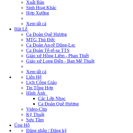
Xuất Bản
Sinh Hoạt Khác
Hợp Xướng
Xem tất cả
Hát Lễ
Ca Đoàn Quê Hương
MTG Thủ Đức
Ca Đoàn An-rê Dũng-Lạc
Ca Đoàn Tê-rê-sa TTS
Giáo xứ Hồng Liêm - Phan Thiết
Giáo xứ Long Điền - Ban Mê Thuật
Xem tất cả
Liên Hệ
Lịch Công Giáo
Tin Tổng Hợp
Hình Ảnh
Các Lớp Nhạc
Ca Đoàn Quê Hương
Video-Clip
Kỹ Thuật
Sưu Tầm
Ủng Hộ
Đăng nhập / Đăng ký