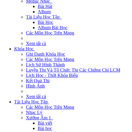
Media/ Nhạc
Bài Hát
Album
Tài Liệu Học Tập
Bài Học
Album Bài Học
Các Môn Học Trên Mạng
Xem tất cả
Khóa Học
Ghi Danh Khóa Học
Các Môn Học Trên Mạng
Lịch Sử Hình Thành
Luyện Thi Và Tổ Chức Thi Các Chứng Chỉ LCM
Lịch Học - Thời Khóa Biểu
Kết Quả Thi
Hình Ảnh
Xem tất cả
Tài Liệu Học Tập
Các Môn Học Trên Mạng
Nhạc Lý
Xướng Âm 1
Bài viết
Bài học