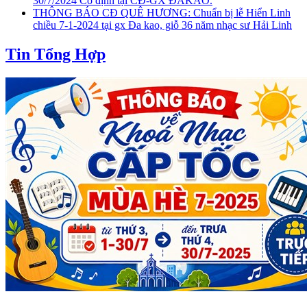
30/7/2024 Cố định tại CĐ-GX ĐAKAO.
THÔNG BÁO CĐ QUÊ HƯƠNG: Chuẩn bị lễ Hiển Linh
chiều 7-1-2024 tại gx Đa kao, giỗ 36 năm nhạc sư Hải Linh
Tin Tổng Hợp