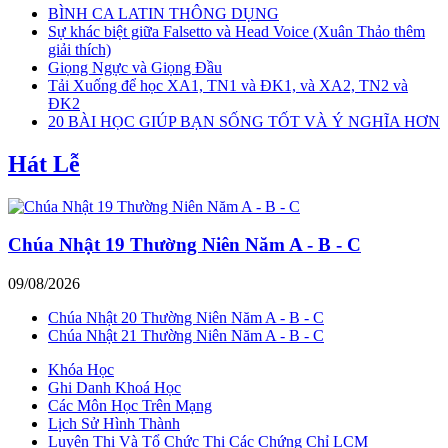
BÌNH CA LATIN THÔNG DỤNG
Sự khác biệt giữa Falsetto và Head Voice (Xuân Thảo thêm
giải thích)
Giọng Ngực và Giọng Đầu
Tải Xuống để học XA1, TN1 và ĐK1, và XA2, TN2 và
ĐK2
20 BÀI HỌC GIÚP BẠN SỐNG TỐT VÀ Ý NGHĨA HƠN
Hát Lễ
Chúa Nhật 19 Thường Niên Năm A - B - C
09/08/2026
Chúa Nhật 20 Thường Niên Năm A - B - C
Chúa Nhật 21 Thường Niên Năm A - B - C
Khóa Học
Ghi Danh Khoá Học
Các Môn Học Trên Mạng
Lịch Sử Hình Thành
Luyện Thi Và Tổ Chức Thi Các Chứng Chỉ LCM