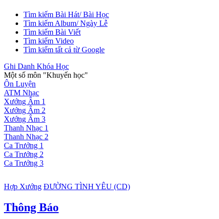
Tìm kiếm Bài Hát/ Bài Học
Tìm kiếm Album/ Ngày Lễ
Tìm kiếm Bài Viết
Tìm kiếm Video
Tìm kiếm tất cả từ Google
Ghi Danh Khóa Học
Một số môn "Khuyến học"
Ôn Luyện
ATM Nhạc
Xướng Âm 1
Xướng Âm 2
Xướng Âm 3
Thanh Nhạc 1
Thanh Nhạc 2
Ca Trưởng 1
Ca Trưởng 2
Ca Trưởng 3
Hợp Xướng
ĐƯỜNG TÌNH YÊU (CD)
Thông Báo