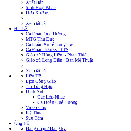
Xuất Bản
Sinh Hoạt Khác
Hợp Xướng
Xem tất cả
Hát Lễ
Ca Đoàn Quê Hương
MTG Thủ Đức
Ca Đoàn An-rê Dũng-Lạc
Ca Đoàn Tê-rê-sa TTS
Giáo xứ Hồng Liêm - Phan Thiết
Giáo xứ Long Điền - Ban Mê Thuật
Xem tất cả
Liên Hệ
Lịch Công Giáo
Tin Tổng Hợp
Hình Ảnh
Các Lớp Nhạc
Ca Đoàn Quê Hương
Video-Clip
Kỹ Thuật
Sưu Tầm
Ủng Hộ
Đăng nhập / Đăng ký