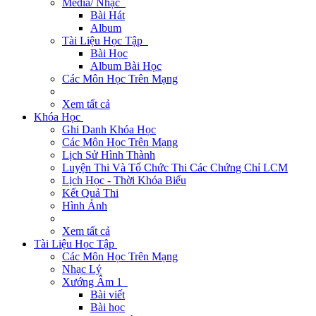
Media/ Nhạc
Bài Hát
Album
Tài Liệu Học Tập
Bài Học
Album Bài Học
Các Môn Học Trên Mạng
Xem tất cả
Khóa Học
Ghi Danh Khóa Học
Các Môn Học Trên Mạng
Lịch Sử Hình Thành
Luyện Thi Và Tổ Chức Thi Các Chứng Chỉ LCM
Lịch Học - Thời Khóa Biểu
Kết Quả Thi
Hình Ảnh
Xem tất cả
Tài Liệu Học Tập
Các Môn Học Trên Mạng
Nhạc Lý
Xướng Âm 1
Bài viết
Bài học