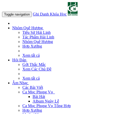
Ghi Danh Khóa Học
Toggle navigation
Nhóm Quê Hương
Tiểu Sử Hải Linh
Tác Phẩm Hải Linh
Nhóm Quê Hương
Hợp Xướng
Xem tất cả
Hỏi Đáp
Gởi Thắc Mắc
Xem Các Chủ Đề
Xem tất cả
Âm Nhạc
Các Bài Viết
Ca Mục Phụng Vụ
Bài Hát
Album Ngày Lễ
Ca Mục Phụng Vụ Tổng Hợp
Hợp Xướng