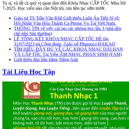
Tu sĩ, và tất cả quý vị quan tâm đến Khóa Nhạc CẤP TỐC Mùa Hè
7-2025, Học viên nào cần Nội trú, xin liên lạc sớm trước
Giáo sư TS Trần Văn Khê Giới thiệu Luận Án Tiến Sĩ về:
Hội Nhập Văn Hóa Thánh Ca Phụng Vụ Tại Việt Nam.
THÔNG TIN về việc cải tạo các phòng học lầu 3 (nhà tiền
chế trên Sân thượng)
LỄ TỔNG KẾT KHÓA NHẠC CẤP TỐC HÈ 04-
31/07/2023 tại Cộng đoàn_Giáo xứ Phanxico ĐAKAO
TÌM HIỂU ĐẦY ĐỦ VỀ CÁC KHOÁ NHẠC DÀI HẠN
VÀ CẤP TỐC Tại Viện ÂM NHẠC PHAN SINH (FAM)
Giới thiệu đàn bầu bằng Tiếng Anh
Tài Liệu Học Tập