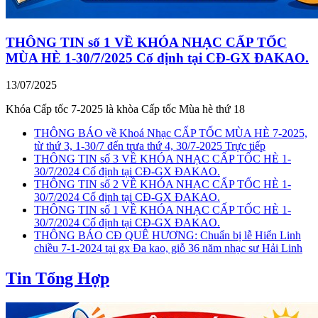
THÔNG TIN số 1 VỀ KHÓA NHẠC CẤP TỐC
MÙA HÈ 1-30/7/2025 Cố định tại CĐ-GX ĐAKAO.
13/07/2025
Khóa Cấp tốc 7-2025 là khòa Cấp tốc Mùa hè thứ 18
THÔNG BÁO về Khoá Nhạc CẤP TỐC MÙA HÈ 7-2025,
từ thứ 3, 1-30/7 đến trưa thứ 4, 30/7-2025 Trực tiếp
THÔNG TIN số 3 VỀ KHÓA NHẠC CẤP TỐC HÈ 1-
30/7/2024 Cố định tại CĐ-GX ĐAKAO.
THÔNG TIN số 2 VỀ KHÓA NHẠC CẤP TỐC HÈ 1-
30/7/2024 Cố định tại CĐ-GX ĐAKAO.
THÔNG TIN số 1 VỀ KHÓA NHẠC CẤP TỐC HÈ 1-
30/7/2024 Cố định tại CĐ-GX ĐAKAO.
THÔNG BÁO CĐ QUÊ HƯƠNG: Chuẩn bị lễ Hiển Linh
chiều 7-1-2024 tại gx Đa kao, giỗ 36 năm nhạc sư Hải Linh
Tin Tổng Hợp