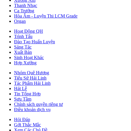
Xướng Âm
Thanh Nhạc
Ca Trưởng
Hòa Âm - Luyện Thi LCM Grade
Organ
Hoạt Động QH
Trình Tấu
Đào Tạo Huấn Luyện
Sáng Tác
Xuất Bản
Sinh Hoạt Khác
Hợp Xướng
Nhóm Quê Hương
Tiểu Sử Hải Linh
Tác Phẩm Hải Linh
Hát Lễ
Tin Tổng Hợp
Sưu Tầm
Chính sách quyền riêng tư
Điều khoản dịch vụ
Hỏi Đáp
Gởi Thắc Mắc
Xem Các Chủ Đề