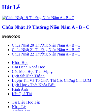
Hát Lễ
Chúa Nhật 19 Thường Niên Năm A - B - C
09/08/2026
Chúa Nhật 20 Thường Niên Năm A - B - C
Chúa Nhật 21 Thường Niên Năm A - B - C
Chúa Nhật 22 Thường Niên Năm A - B - C
Khóa Học
Ghi Danh Khoá Học
Các Môn Học Trên Mạng
Lịch Sử Hình Thành
Luyện Thi Và Tổ Chức Thi Các Chứng Chỉ LCM
Lịch Học - Thời Khóa Biểu
Hình Ảnh
Kết Quả Thi
Tài Liệu Học Tập
Nhạc Lý