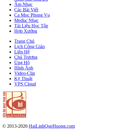
Âm Nhạc
Các Bài Viết
Ca Mục Phụng Vụ
Media/ Nhạc
Tài Liệu Học Tập
Hợp Xướng
Trang Chủ
Lịch Công Giáo
Liên Hệ
Chủ Trương
Ủng Hộ
Hình Ảnh
Video-Clip
Kỹ Thuật
VPS Cloud
© 2013-2026
HaiLinhQueHuong.com