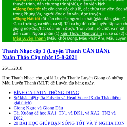
Thanh Nhạc cấp 1 (Luyện Thanh CĂN BẢN).
Xuân Thảo Cập nhật 15-8-2021
26/11/2018
Học Thanh Nhạc, còn gọi là Luyện Thanh/ Luyện Giọng có những
Mẫu Luyện Thanh (MLT) để Luyện tập hằng ngày.
BÌNH CA LATIN THÔNG DỤNG
Sự khác biệt giữa Falsetto và Head Voice (Xuân Thảo thêm
giải thích)
Giọng Ngực và Giọng Đầu
Tải Xuống để học XA1, TN1 và ĐK1, và XA2, TN2 và
ĐK2
20 BÀI HỌC GIÚP BẠN SỐNG TỐT VÀ Ý NGHĨA HƠN