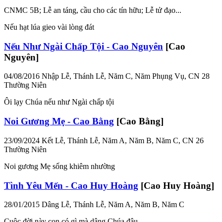
CNMC 5B; Lễ an táng, cầu cho các tín hữu; Lễ tử đạo...
Nếu hạt lúa gieo vài lòng đát
Nếu Như Ngài Chấp Tội - Cao Nguyên
[Cao
Nguyên]
04/08/2016
Nhập Lễ, Thánh Lễ, Năm C, Năm Phụng Vụ, CN 28
Thường Niên
Ôi lạy Chúa nếu như Ngài chấp tội
Noi Gương Mẹ - Cao Bằng
[Cao Bằng]
23/09/2024
Kết Lễ, Thánh Lễ, Năm A, Năm B, Năm C, CN 26
Thường Niên
Noi gương Mẹ sống khiêm nhường
Tình Yêu Mến - Cao Huy Hoàng
[Cao Huy Hoàng]
28/01/2015
Dâng Lễ, Thánh Lễ, Năm A, Năm B, Năm C
Cuộc đời này con có gì mà dâng Chúa đâu