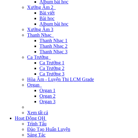
Album bài học
Xướng Âm 2
Bài viết
Bài học
Album bài học
Xướng Âm 3
Thanh Nhạc
Thanh Nhạc 1
Thanh Nhạc 2
Thanh Nhạc 3
Ca Trưởng
Ca Trưởng 1
Ca Trưởng 2
Ca Trưởng 3
Hòa Âm - Luyện Thi LCM Grade
Organ
Organ 1
Organ 2
Organ 3
Xem tất cả
Hoạt Động QH
Trình Tấu
Đào Tạo Huấn Luyện
Sáng Tác