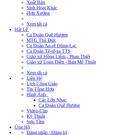
Xuất Bản
Sinh Hoạt Khác
Hợp Xướng
Xem tất cả
Hát Lễ
Ca Đoàn Quê Hương
MTG Thủ Đức
Ca Đoàn An-rê Dũng-Lạc
Ca Đoàn Tê-rê-sa TTS
Giáo xứ Hồng Liêm - Phan Thiết
Giáo xứ Long Điền - Ban Mê Thuật
Xem tất cả
Liên Hệ
Lịch Công Giáo
Tin Tổng Hợp
Hình Ảnh
Các Lớp Nhạc
Ca Đoàn Quê Hương
Video-Clip
Kỹ Thuật
Sưu Tầm
Ủng Hộ
Đăng nhập / Đăng ký