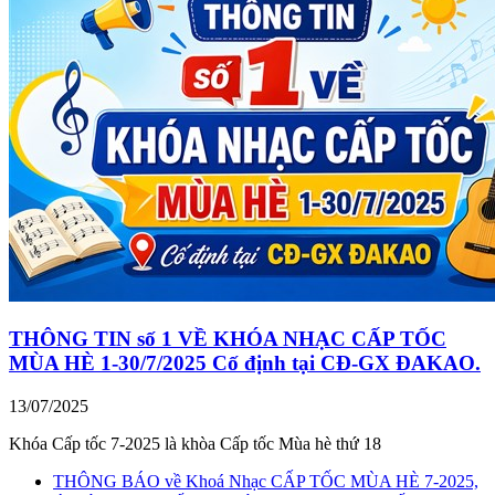
THÔNG TIN số 1 VỀ KHÓA NHẠC CẤP TỐC
MÙA HÈ 1-30/7/2025 Cố định tại CĐ-GX ĐAKAO.
13/07/2025
Khóa Cấp tốc 7-2025 là khòa Cấp tốc Mùa hè thứ 18
THÔNG BÁO về Khoá Nhạc CẤP TỐC MÙA HÈ 7-2025,