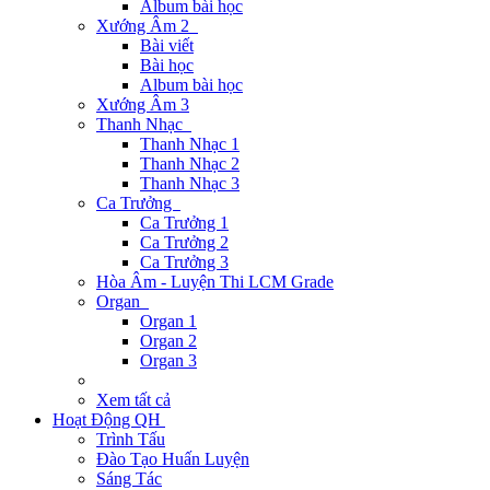
Album bài học
Xướng Âm 2
Bài viết
Bài học
Album bài học
Xướng Âm 3
Thanh Nhạc
Thanh Nhạc 1
Thanh Nhạc 2
Thanh Nhạc 3
Ca Trưởng
Ca Trưởng 1
Ca Trưởng 2
Ca Trưởng 3
Hòa Âm - Luyện Thi LCM Grade
Organ
Organ 1
Organ 2
Organ 3
Xem tất cả
Hoạt Động QH
Trình Tấu
Đào Tạo Huấn Luyện
Sáng Tác