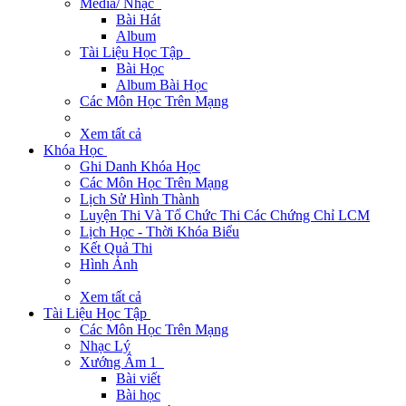
Media/ Nhạc
Bài Hát
Album
Tài Liệu Học Tập
Bài Học
Album Bài Học
Các Môn Học Trên Mạng
Xem tất cả
Khóa Học
Ghi Danh Khóa Học
Các Môn Học Trên Mạng
Lịch Sử Hình Thành
Luyện Thi Và Tổ Chức Thi Các Chứng Chỉ LCM
Lịch Học - Thời Khóa Biểu
Kết Quả Thi
Hình Ảnh
Xem tất cả
Tài Liệu Học Tập
Các Môn Học Trên Mạng
Nhạc Lý
Xướng Âm 1
Bài viết
Bài học