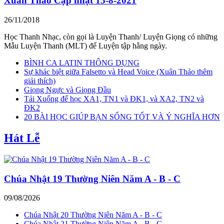
Xuân Thảo Cập nhật 15-8-2021
26/11/2018
Học Thanh Nhạc, còn gọi là Luyện Thanh/ Luyện Giọng có những
Mẫu Luyện Thanh (MLT) để Luyện tập hằng ngày.
BÌNH CA LATIN THÔNG DỤNG
Sự khác biệt giữa Falsetto và Head Voice (Xuân Thảo thêm
giải thích)
Giọng Ngực và Giọng Đầu
Tải Xuống để học XA1, TN1 và ĐK1, và XA2, TN2 và
ĐK2
20 BÀI HỌC GIÚP BẠN SỐNG TỐT VÀ Ý NGHĨA HƠN
Hát Lễ
Chúa Nhật 19 Thường Niên Năm A - B - C
09/08/2026
Chúa Nhật 20 Thường Niên Năm A - B - C
Chúa Nhật 21 Thường Niên Năm A - B - C