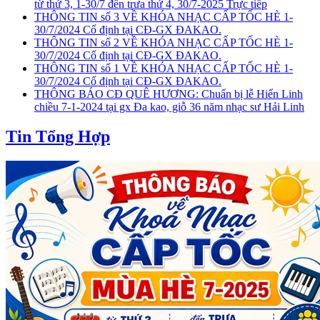
từ thứ 3, 1-30/7 đến trưa thứ 4, 30/7-2025 Trực tiếp
THÔNG TIN số 3 VỀ KHÓA NHẠC CẤP TỐC HÈ 1-
30/7/2024 Cố định tại CĐ-GX ĐAKAO.
THÔNG TIN số 2 VỀ KHÓA NHẠC CẤP TỐC HÈ 1-
30/7/2024 Cố định tại CĐ-GX ĐAKAO.
THÔNG TIN số 1 VỀ KHÓA NHẠC CẤP TỐC HÈ 1-
30/7/2024 Cố định tại CĐ-GX ĐAKAO.
THÔNG BÁO CĐ QUÊ HƯƠNG: Chuẩn bị lễ Hiển Linh
chiều 7-1-2024 tại gx Đa kao, giỗ 36 năm nhạc sư Hải Linh
Tin Tổng Hợp