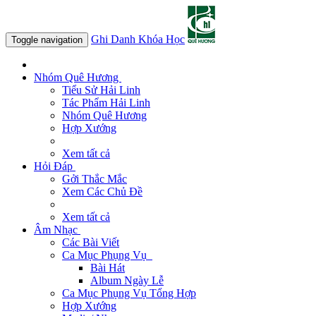
Ghi Danh Khóa Học
Toggle navigation
Nhóm Quê Hương
Tiểu Sử Hải Linh
Tác Phẩm Hải Linh
Nhóm Quê Hương
Hợp Xướng
Xem tất cả
Hỏi Đáp
Gởi Thắc Mắc
Xem Các Chủ Đề
Xem tất cả
Âm Nhạc
Các Bài Viết
Ca Mục Phụng Vụ
Bài Hát
Album Ngày Lễ
Ca Mục Phụng Vụ Tổng Hợp
Hợp Xướng