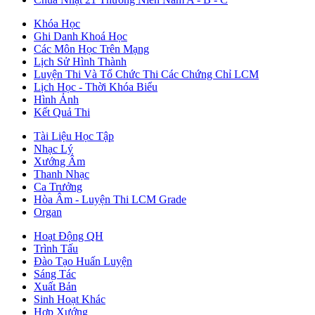
Khóa Học
Ghi Danh Khoá Học
Các Môn Học Trên Mạng
Lịch Sử Hình Thành
Luyện Thi Và Tổ Chức Thi Các Chứng Chỉ LCM
Lịch Học - Thời Khóa Biểu
Hình Ảnh
Kết Quả Thi
Tài Liệu Học Tập
Nhạc Lý
Xướng Âm
Thanh Nhạc
Ca Trưởng
Hòa Âm - Luyện Thi LCM Grade
Organ
Hoạt Động QH
Trình Tấu
Đào Tạo Huấn Luyện
Sáng Tác
Xuất Bản
Sinh Hoạt Khác
Hợp Xướng