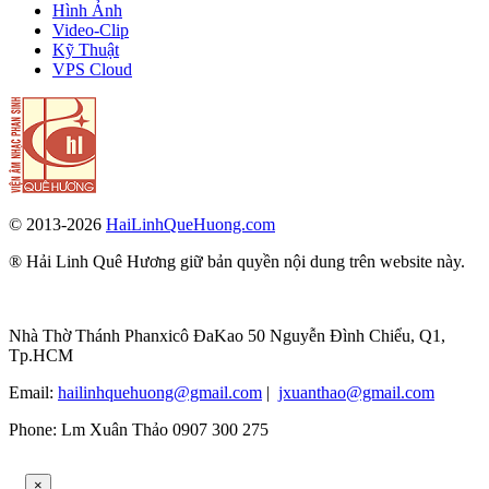
Hình Ảnh
Video-Clip
Kỹ Thuật
VPS Cloud
© 2013-2026
HaiLinhQueHuong.com
® Hải Linh Quê Hương giữ bản quyền nội dung trên website này.
Nhà Thờ Thánh Phanxicô ĐaKao 50 Nguyễn Đình Chiểu, Q1,
Tp.HCM
Email:
hailinhquehuong@gmail.com
|
jxuanthao@gmail.com
Phone: Lm Xuân Thảo 0907 300 275
×