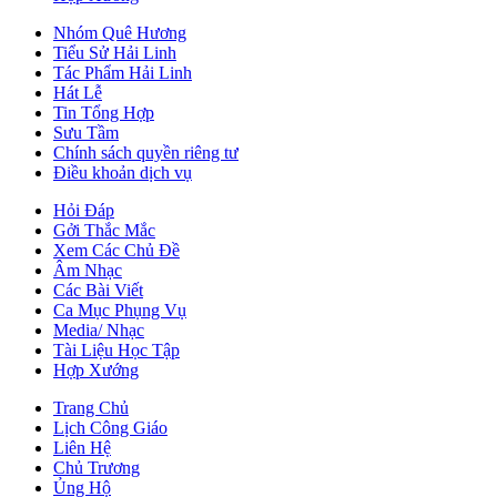
Nhóm Quê Hương
Tiểu Sử Hải Linh
Tác Phẩm Hải Linh
Hát Lễ
Tin Tổng Hợp
Sưu Tầm
Chính sách quyền riêng tư
Điều khoản dịch vụ
Hỏi Đáp
Gởi Thắc Mắc
Xem Các Chủ Đề
Âm Nhạc
Các Bài Viết
Ca Mục Phụng Vụ
Media/ Nhạc
Tài Liệu Học Tập
Hợp Xướng
Trang Chủ
Lịch Công Giáo
Liên Hệ
Chủ Trương
Ủng Hộ