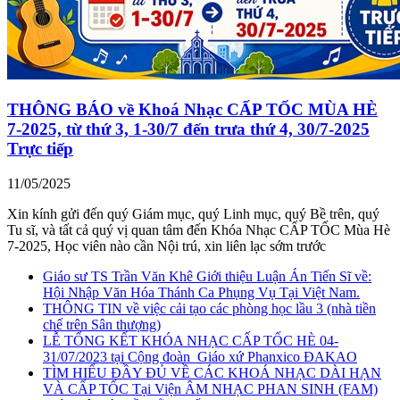
THÔNG BÁO về Khoá Nhạc CẤP TỐC MÙA HÈ
7-2025, từ thứ 3, 1-30/7 đến trưa thứ 4, 30/7-2025
Trực tiếp
11/05/2025
Xin kính gửi đến quý Giám mục, quý Linh mục, quý Bề trên, quý
Tu sĩ, và tất cả quý vị quan tâm đến Khóa Nhạc CẤP TỐC Mùa Hè
7-2025, Học viên nào cần Nội trú, xin liên lạc sớm trước
Giáo sư TS Trần Văn Khê Giới thiệu Luận Án Tiến Sĩ về:
Hội Nhập Văn Hóa Thánh Ca Phụng Vụ Tại Việt Nam.
THÔNG TIN về việc cải tạo các phòng học lầu 3 (nhà tiền
chế trên Sân thượng)
LỄ TỔNG KẾT KHÓA NHẠC CẤP TỐC HÈ 04-
31/07/2023 tại Cộng đoàn_Giáo xứ Phanxico ĐAKAO
TÌM HIỂU ĐẦY ĐỦ VỀ CÁC KHOÁ NHẠC DÀI HẠN
VÀ CẤP TỐC Tại Viện ÂM NHẠC PHAN SINH (FAM)