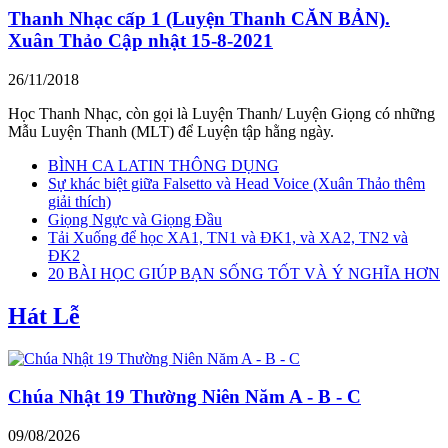
Thanh Nhạc cấp 1 (Luyện Thanh CĂN BẢN).
Xuân Thảo Cập nhật 15-8-2021
26/11/2018
Học Thanh Nhạc, còn gọi là Luyện Thanh/ Luyện Giọng có những
Mẫu Luyện Thanh (MLT) để Luyện tập hằng ngày.
BÌNH CA LATIN THÔNG DỤNG
Sự khác biệt giữa Falsetto và Head Voice (Xuân Thảo thêm
giải thích)
Giọng Ngực và Giọng Đầu
Tải Xuống để học XA1, TN1 và ĐK1, và XA2, TN2 và
ĐK2
20 BÀI HỌC GIÚP BẠN SỐNG TỐT VÀ Ý NGHĨA HƠN
Hát Lễ
Chúa Nhật 19 Thường Niên Năm A - B - C
09/08/2026