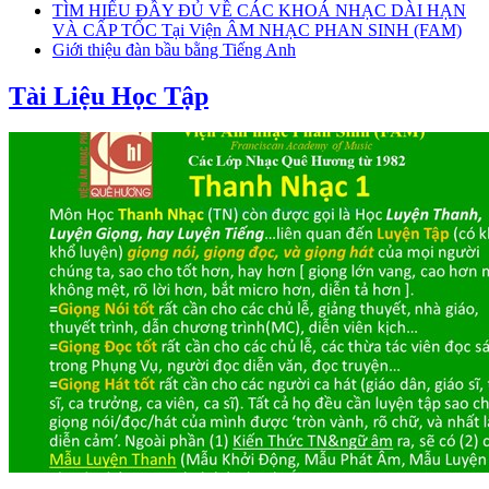
TÌM HIỂU ĐẦY ĐỦ VỀ CÁC KHOÁ NHẠC DÀI HẠN
VÀ CẤP TỐC Tại Viện ÂM NHẠC PHAN SINH (FAM)
Giới thiệu đàn bầu bằng Tiếng Anh
Tài Liệu Học Tập