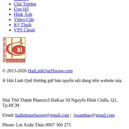
Chủ Trương
Ủng Hộ
Hình Ảnh
Video-Clip
Kỹ Thuật
VPS Cloud
© 2013-2026
HaiLinhQueHuong.com
® Hải Linh Quê Hương giữ bản quyền nội dung trên website này.
Nhà Thờ Thánh Phanxicô ĐaKao 50 Nguyễn Đình Chiểu, Q1,
Tp.HCM
Email:
hailinhquehuong@gmail.com
|
jxuanthao@gmail.com
Phone: Lm Xuân Thảo 0907 300 275