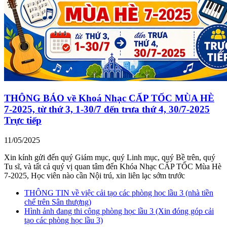
THÔNG BÁO về Khoá Nhạc CẤP TỐC MÙA HÈ
7-2025, từ thứ 3, 1-30/7 đến trưa thứ 4, 30/7-2025
Trực tiếp
11/05/2025
Xin kính gửi đến quý Giám mục, quý Linh mục, quý Bề trên, quý
Tu sĩ, và tất cả quý vị quan tâm đến Khóa Nhạc CẤP TỐC Mùa Hè
7-2025, Học viên nào cần Nội trú, xin liên lạc sớm trước
THÔNG TIN về việc cải tạo các phòng học lầu 3 (nhà tiền
chế trên Sân thượng)
Hình ảnh đang thi công phòng học lầu 3 (Xin đóng góp cải
tạo các phòng học lầu 3)