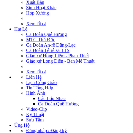
Xuất Bản
Sinh Hoạt Khác
Hợp Xướng
Xem tất cả
Hát Lễ
Ca Đoàn Quê Hương
MTG Thủ Đức
Ca Đoàn An-rê Dũng-Lạc
Ca Đoàn Tê-rê-sa TTS
Giáo xứ Hồng Liêm - Phan Thiết
Giáo xứ Long Điền - Ban Mê Thuật
Xem tất cả
Liên Hệ
Lịch Công Giáo
Tin Tổng Hợp
Hình Ảnh
Các Lớp Nhạc
Ca Đoàn Quê Hương
Video-Clip
Kỹ Thuật
Sưu Tầm
Ủng Hộ
Đăng nhập / Đăng ký