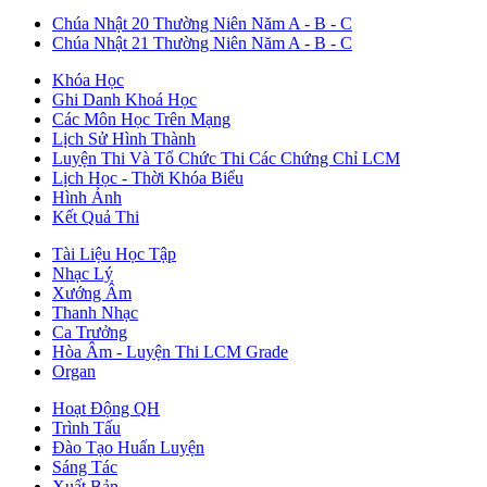
Chúa Nhật 20 Thường Niên Năm A - B - C
Chúa Nhật 21 Thường Niên Năm A - B - C
Khóa Học
Ghi Danh Khoá Học
Các Môn Học Trên Mạng
Lịch Sử Hình Thành
Luyện Thi Và Tổ Chức Thi Các Chứng Chỉ LCM
Lịch Học - Thời Khóa Biểu
Hình Ảnh
Kết Quả Thi
Tài Liệu Học Tập
Nhạc Lý
Xướng Âm
Thanh Nhạc
Ca Trưởng
Hòa Âm - Luyện Thi LCM Grade
Organ
Hoạt Động QH
Trình Tấu
Đào Tạo Huấn Luyện
Sáng Tác
Xuất Bản