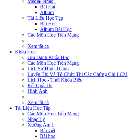
Media/ Nhạc
Bài Hát
Album
Tài Liệu Học Tập
Bài Học
Album Bài Học
Các Môn Học Trên Mạng
Xem tất cả
Khóa Học
Ghi Danh Khóa Học
Các Môn Học Trên Mạng
Lịch Sử Hình Thành
Luyện Thi Và Tổ Chức Thi Các Chứng Chỉ LCM
Lịch Học - Thời Khóa Biểu
Kết Quả Thi
Hình Ảnh
Xem tất cả
Tài Liệu Học Tập
Các Môn Học Trên Mạng
Nhạc Lý
Xướng Âm 1
Bài viết
Bài học