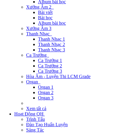
Album bài học
Xướng Âm 2
Bài viết
Bài học
Album bài học
Xướng Âm 3
Thanh Nhạc
Thanh Nhạc 1
Thanh Nhạc 2
Thanh Nhạc 3
Ca Trưởng
Ca Trưởng 1
Ca Trưởng 2
Ca Trưởng 3
Hòa Âm - Luyện Thi LCM Grade
Organ
Organ 1
Organ 2
Organ 3
Xem tất cả
Hoạt Động QH
Trình Tấu
Đào Tạo Huấn Luyện
Sáng Tác