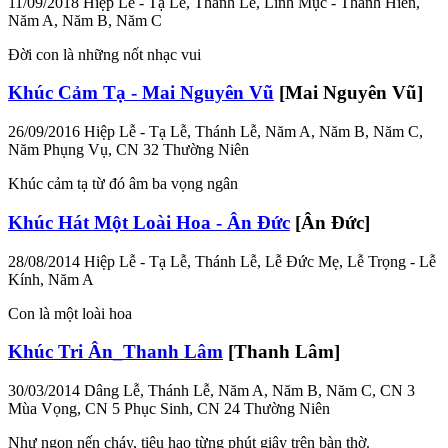
11/09/2018
Hiệp Lễ - Tạ Lễ, Thánh Lễ, Linh Mục - Thánh Hiến,
Năm A, Năm B, Năm C
Đời con là những nốt nhạc vui
Khúc Cảm Tạ - Mai Nguyên Vũ
[Mai Nguyên Vũ]
26/09/2016
Hiệp Lễ - Tạ Lễ, Thánh Lễ, Năm A, Năm B, Năm C,
Năm Phụng Vụ, CN 32 Thường Niên
Khúc cảm tạ từ đó âm ba vọng ngân
Khúc Hát Một Loài Hoa - Ân Đức
[Ân Đức]
28/08/2014
Hiệp Lễ - Tạ Lễ, Thánh Lễ, Lễ Đức Mẹ, Lễ Trọng - Lễ
Kính, Năm A
Con là một loài hoa
Khúc Tri Ân_Thanh Lâm
[Thanh Lâm]
30/03/2014
Dâng Lễ, Thánh Lễ, Năm A, Năm B, Năm C, CN 3
Mùa Vọng, CN 5 Phục Sinh, CN 24 Thường Niên
Như ngọn nến cháy, tiêu hao từng phút giây trên bàn thờ.