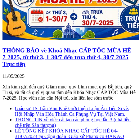
THÔNG BÁO về Khoá Nhạc CẤP TỐC MÙA HÈ
7-2025, từ thứ 3, 1-30/7 đến trưa thứ 4, 30/7-2025
Trực tiếp
11/05/2025
Xin kính gửi đến quý Giám mục, quý Linh mục, quý Bề trên, quý
Tu sĩ, và tất cả quý vị quan tâm đến Khóa Nhạc CẤP TỐC Mùa Hè
7-2025, Học viên nào cần Nội trú, xin liên lạc sớm trước
Giáo sư TS Trần Văn Khê Giới thiệu Luận Án Tiến Sĩ về:
Hội Nhập Văn Hóa Thánh Ca Phụng Vụ Tại Việt Nam.
THÔNG TIN về việc cải tạo các phòng học lầu 3 (nhà tiền
chế trên Sân thượng)
LỄ TỔNG KẾT KHÓA NHẠC CẤP TỐC HÈ 04-
31/07/2023 tại Cộng đoàn_Giáo xứ Phanxico ĐAKAO