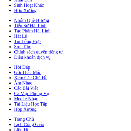
Sinh Hoạt Khác
Hợp Xướng
Nhóm Quê Hương
Tiểu Sử Hải Linh
Tác Phẩm Hải Linh
Hát Lễ
Tin Tổng Hợp
Sưu Tầm
Chính sách quyền riêng tư
Điều khoản dịch vụ
Hỏi Đáp
Gởi Thắc Mắc
Xem Các Chủ Đề
Âm Nhạc
Các Bài Viết
Ca Mục Phụng Vụ
Media/ Nhạc
Tài Liệu Học Tập
Hợp Xướng
Trang Chủ
Lịch Công Giáo
Liên Hệ