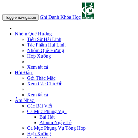
Ghi Danh Khóa Học
Toggle navigation
Nhóm Quê Hương
Tiểu Sử Hải Linh
Tác Phẩm Hải Linh
Nhóm Quê Hương
Hợp Xướng
Xem tất cả
Hỏi Đáp
Gởi Thắc Mắc
Xem Các Chủ Đề
Xem tất cả
Âm Nhạc
Các Bài Viết
Ca Mục Phụng Vụ
Bài Hát
Album Ngày Lễ
Ca Mục Phụng Vụ Tổng Hợp
Hợp Xướng