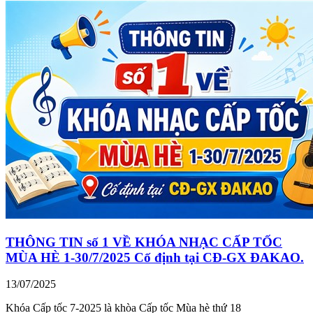
THÔNG TIN số 1 VỀ KHÓA NHẠC CẤP TỐC
MÙA HÈ 1-30/7/2025 Cố định tại CĐ-GX ĐAKAO.
13/07/2025
Khóa Cấp tốc 7-2025 là khòa Cấp tốc Mùa hè thứ 18