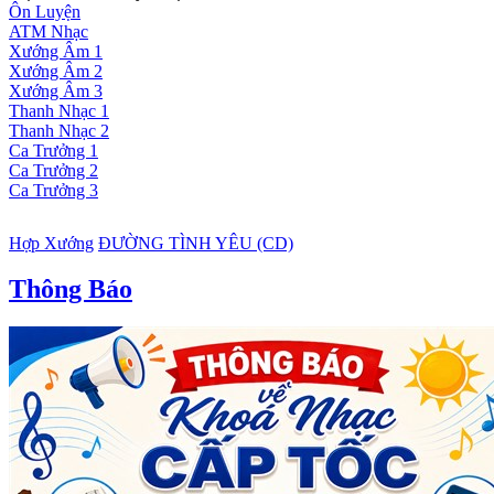
Ôn Luyện
ATM Nhạc
Xướng Âm 1
Xướng Âm 2
Xướng Âm 3
Thanh Nhạc 1
Thanh Nhạc 2
Ca Trưởng 1
Ca Trưởng 2
Ca Trưởng 3
Hợp Xướng
ĐƯỜNG TÌNH YÊU (CD)
Thông Báo