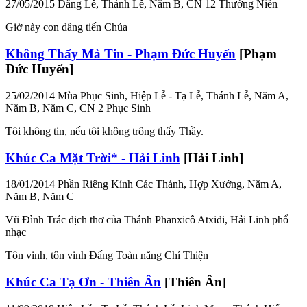
27/05/2015
Dâng Lễ, Thánh Lễ, Năm B, CN 12 Thường Niên
Giờ này con dâng tiến Chúa
Không Thấy Mà Tin - Phạm Đức Huyến
[Phạm
Đức Huyến]
25/02/2014
Mùa Phục Sinh, Hiệp Lễ - Tạ Lễ, Thánh Lễ, Năm A,
Năm B, Năm C, CN 2 Phục Sinh
Tôi không tin, nếu tôi không trông thấy Thầy.
Khúc Ca Mặt Trời* - Hải Linh
[Hải Linh]
18/01/2014
Phần Riêng Kính Các Thánh, Hợp Xướng, Năm A,
Năm B, Năm C
Vũ Đình Trác dịch thơ của Thánh Phanxicô Atxidi, Hải Linh phổ
nhạc
Tôn vinh, tôn vinh Đấng Toàn năng Chí Thiện
Khúc Ca Tạ Ơn - Thiên Ân
[Thiên Ân]