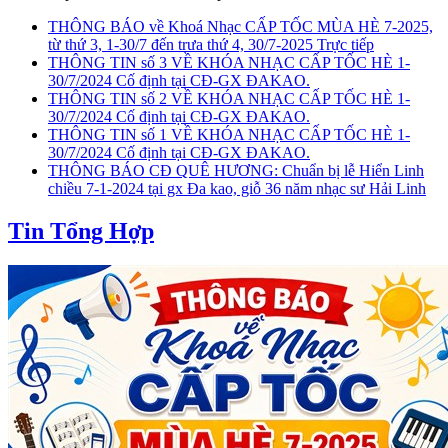
THÔNG BÁO về Khoá Nhạc CẤP TỐC MÙA HÈ 7-2025,
từ thứ 3, 1-30/7 đến trưa thứ 4, 30/7-2025 Trực tiếp
THÔNG TIN số 3 VỀ KHÓA NHẠC CẤP TỐC HÈ 1-
30/7/2024 Cố định tại CĐ-GX ĐAKAO.
THÔNG TIN số 2 VỀ KHÓA NHẠC CẤP TỐC HÈ 1-
30/7/2024 Cố định tại CĐ-GX ĐAKAO.
THÔNG TIN số 1 VỀ KHÓA NHẠC CẤP TỐC HÈ 1-
30/7/2024 Cố định tại CĐ-GX ĐAKAO.
THÔNG BÁO CĐ QUÊ HƯƠNG: Chuẩn bị lễ Hiển Linh
chiều 7-1-2024 tại gx Đa kao, giỗ 36 năm nhạc sư Hải Linh
Tin Tổng Hợp