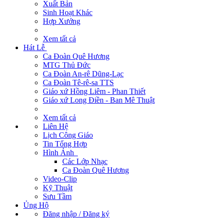
Xuất Bản
Sinh Hoạt Khác
Hợp Xướng
Xem tất cả
Hát Lễ
Ca Đoàn Quê Hương
MTG Thủ Đức
Ca Đoàn An-rê Dũng-Lạc
Ca Đoàn Tê-rê-sa TTS
Giáo xứ Hồng Liêm - Phan Thiết
Giáo xứ Long Điền - Ban Mê Thuật
Xem tất cả
Liên Hệ
Lịch Công Giáo
Tin Tổng Hợp
Hình Ảnh
Các Lớp Nhạc
Ca Đoàn Quê Hương
Video-Clip
Kỹ Thuật
Sưu Tầm
Ủng Hộ
Đăng nhập / Đăng ký