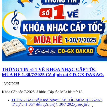
THÔNG TIN số 1 VỀ KHÓA NHẠC CẤP TỐC
MÙA HÈ 1-30/7/2025 Cố định tại CĐ-GX ĐAKAO.
13/07/2025
Khóa Cấp tốc 7-2025 là khòa Cấp tốc Mùa hè thứ 18
THÔNG BÁO về Khoá Nhạc CẤP TỐC MÙA HÈ 7-2025,
từ thứ 3, 1-30/7 đến trưa thứ 4, 30/7-2025 Trực tiếp