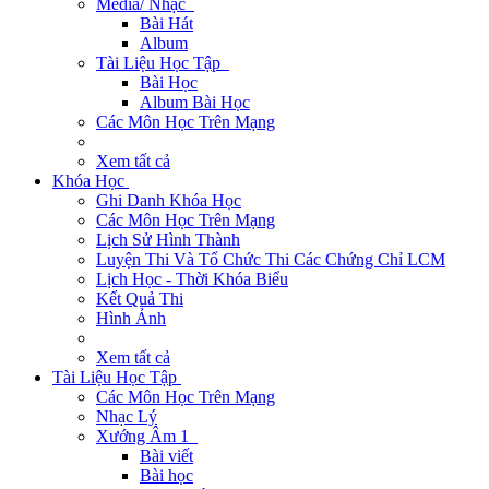
Media/ Nhạc
Bài Hát
Album
Tài Liệu Học Tập
Bài Học
Album Bài Học
Các Môn Học Trên Mạng
Xem tất cả
Khóa Học
Ghi Danh Khóa Học
Các Môn Học Trên Mạng
Lịch Sử Hình Thành
Luyện Thi Và Tổ Chức Thi Các Chứng Chỉ LCM
Lịch Học - Thời Khóa Biểu
Kết Quả Thi
Hình Ảnh
Xem tất cả
Tài Liệu Học Tập
Các Môn Học Trên Mạng
Nhạc Lý
Xướng Âm 1
Bài viết
Bài học