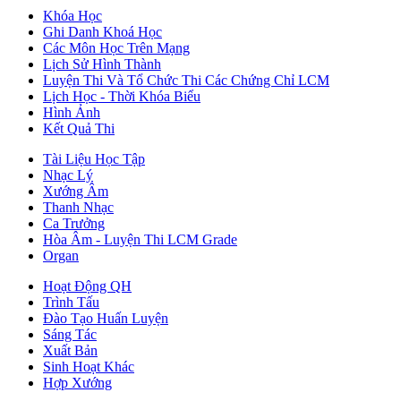
Khóa Học
Ghi Danh Khoá Học
Các Môn Học Trên Mạng
Lịch Sử Hình Thành
Luyện Thi Và Tổ Chức Thi Các Chứng Chỉ LCM
Lịch Học - Thời Khóa Biểu
Hình Ảnh
Kết Quả Thi
Tài Liệu Học Tập
Nhạc Lý
Xướng Âm
Thanh Nhạc
Ca Trưởng
Hòa Âm - Luyện Thi LCM Grade
Organ
Hoạt Động QH
Trình Tấu
Đào Tạo Huấn Luyện
Sáng Tác
Xuất Bản
Sinh Hoạt Khác
Hợp Xướng