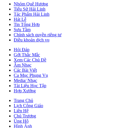
Nhóm Quê Hương
Tiểu Sử Hải Linh
Tác Phẩm Hải Linh
Hát Lễ
Tin Tổng Hợp
Sưu Tầm
Chính sách quyền riêng tư
Điều khoản dịch vụ
Hỏi Đáp
Gởi Thắc Mắc
Xem Các Chủ Đề
Âm Nhạc
Các Bài Viết
Ca Mục Phụng Vụ
Media/ Nhạc
Tài Liệu Học Tập
Hợp Xướng
Trang Chủ
Lịch Công Giáo
Liên Hệ
Chủ Trương
Ủng Hộ
Hình Ảnh