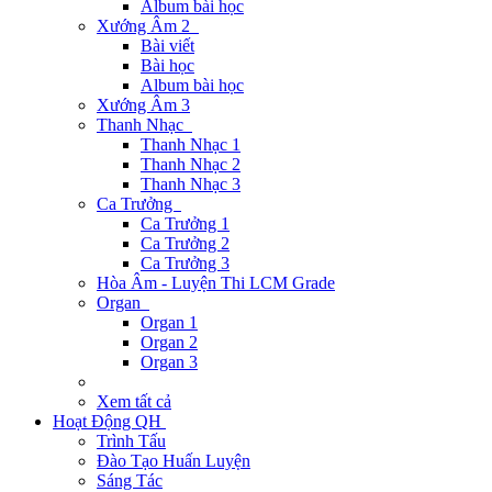
Album bài học
Xướng Âm 2
Bài viết
Bài học
Album bài học
Xướng Âm 3
Thanh Nhạc
Thanh Nhạc 1
Thanh Nhạc 2
Thanh Nhạc 3
Ca Trưởng
Ca Trưởng 1
Ca Trưởng 2
Ca Trưởng 3
Hòa Âm - Luyện Thi LCM Grade
Organ
Organ 1
Organ 2
Organ 3
Xem tất cả
Hoạt Động QH
Trình Tấu
Đào Tạo Huấn Luyện
Sáng Tác