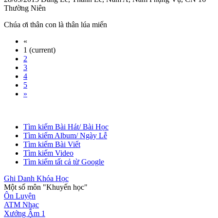
Thường Niên
Chúa ơi thân con là thân lúa miến
«
1
(current)
2
3
4
5
»
Tìm kiếm Bài Hát/ Bài Học
Tìm kiếm Album/ Ngày Lễ
Tìm kiếm Bài Viết
Tìm kiếm Video
Tìm kiếm tất cả từ Google
Ghi Danh Khóa Học
Một số môn "Khuyến học"
Ôn Luyện
ATM Nhạc
Xướng Âm 1