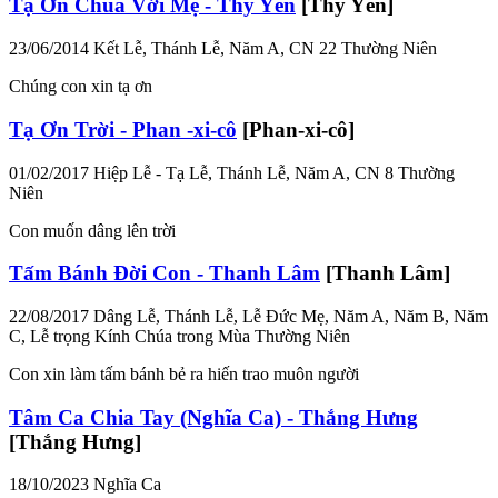
Tạ Ơn Chúa Với Mẹ - Thy Yên
[Thy Yên]
23/06/2014
Kết Lễ, Thánh Lễ, Năm A, CN 22 Thường Niên
Chúng con xin tạ ơn
Tạ Ơn Trời - Phan -xi-cô
[Phan-xi-cô]
01/02/2017
Hiệp Lễ - Tạ Lễ, Thánh Lễ, Năm A, CN 8 Thường
Niên
Con muốn dâng lên trời
Tấm Bánh Đời Con - Thanh Lâm
[Thanh Lâm]
22/08/2017
Dâng Lễ, Thánh Lễ, Lễ Đức Mẹ, Năm A, Năm B, Năm
C, Lễ trọng Kính Chúa trong Mùa Thường Niên
Con xin làm tấm bánh bẻ ra hiến trao muôn người
Tâm Ca Chia Tay (Nghĩa Ca) - Thắng Hưng
[Thắng Hưng]
18/10/2023
Nghĩa Ca