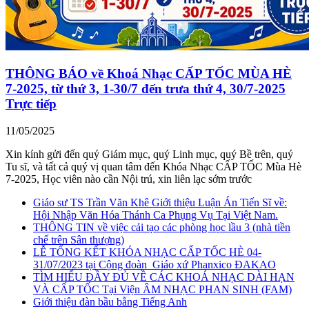
THÔNG BÁO về Khoá Nhạc CẤP TỐC MÙA HÈ
7-2025, từ thứ 3, 1-30/7 đến trưa thứ 4, 30/7-2025
Trực tiếp
11/05/2025
Xin kính gửi đến quý Giám mục, quý Linh mục, quý Bề trên, quý
Tu sĩ, và tất cả quý vị quan tâm đến Khóa Nhạc CẤP TỐC Mùa Hè
7-2025, Học viên nào cần Nội trú, xin liên lạc sớm trước
Giáo sư TS Trần Văn Khê Giới thiệu Luận Án Tiến Sĩ về:
Hội Nhập Văn Hóa Thánh Ca Phụng Vụ Tại Việt Nam.
THÔNG TIN về việc cải tạo các phòng học lầu 3 (nhà tiền
chế trên Sân thượng)
LỄ TỔNG KẾT KHÓA NHẠC CẤP TỐC HÈ 04-
31/07/2023 tại Cộng đoàn_Giáo xứ Phanxico ĐAKAO
TÌM HIỂU ĐẦY ĐỦ VỀ CÁC KHOÁ NHẠC DÀI HẠN
VÀ CẤP TỐC Tại Viện ÂM NHẠC PHAN SINH (FAM)
Giới thiệu đàn bầu bằng Tiếng Anh