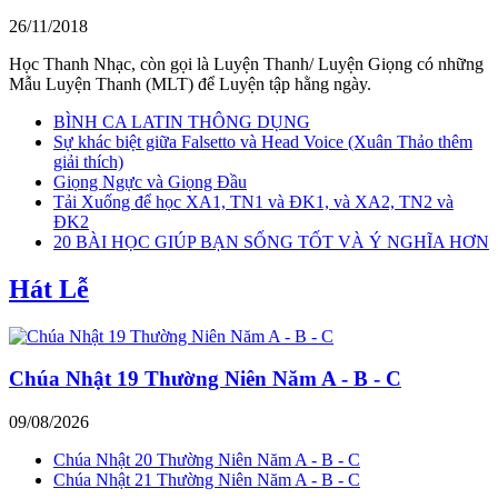
26/11/2018
Học Thanh Nhạc, còn gọi là Luyện Thanh/ Luyện Giọng có những
Mẫu Luyện Thanh (MLT) để Luyện tập hằng ngày.
BÌNH CA LATIN THÔNG DỤNG
Sự khác biệt giữa Falsetto và Head Voice (Xuân Thảo thêm
giải thích)
Giọng Ngực và Giọng Đầu
Tải Xuống để học XA1, TN1 và ĐK1, và XA2, TN2 và
ĐK2
20 BÀI HỌC GIÚP BẠN SỐNG TỐT VÀ Ý NGHĨA HƠN
Hát Lễ
Chúa Nhật 19 Thường Niên Năm A - B - C
09/08/2026
Chúa Nhật 20 Thường Niên Năm A - B - C
Chúa Nhật 21 Thường Niên Năm A - B - C