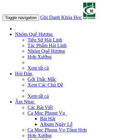
Ghi Danh Khóa Học
Toggle navigation
Nhóm Quê Hương
Tiểu Sử Hải Linh
Tác Phẩm Hải Linh
Nhóm Quê Hương
Hợp Xướng
Xem tất cả
Hỏi Đáp
Gởi Thắc Mắc
Xem Các Chủ Đề
Xem tất cả
Âm Nhạc
Các Bài Viết
Ca Mục Phụng Vụ
Bài Hát
Album Ngày Lễ
Ca Mục Phụng Vụ Tổng Hợp
Hợp Xướng