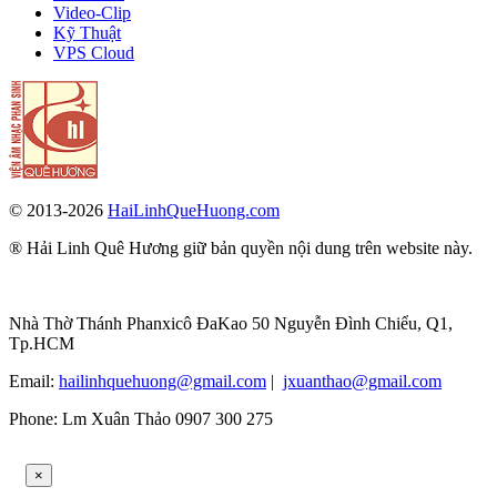
Video-Clip
Kỹ Thuật
VPS Cloud
© 2013-2026
HaiLinhQueHuong.com
® Hải Linh Quê Hương giữ bản quyền nội dung trên website này.
Nhà Thờ Thánh Phanxicô ĐaKao 50 Nguyễn Đình Chiểu, Q1,
Tp.HCM
Email:
hailinhquehuong@gmail.com
|
jxuanthao@gmail.com
Phone: Lm Xuân Thảo 0907 300 275
×