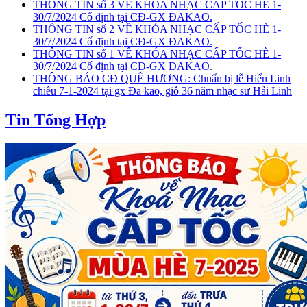
THÔNG TIN số 3 VỀ KHÓA NHẠC CẤP TỐC HÈ 1-
30/7/2024 Cố định tại CĐ-GX ĐAKAO.
THÔNG TIN số 2 VỀ KHÓA NHẠC CẤP TỐC HÈ 1-
30/7/2024 Cố định tại CĐ-GX ĐAKAO.
THÔNG TIN số 1 VỀ KHÓA NHẠC CẤP TỐC HÈ 1-
30/7/2024 Cố định tại CĐ-GX ĐAKAO.
THÔNG BÁO CĐ QUÊ HƯƠNG: Chuẩn bị lễ Hiển Linh
chiều 7-1-2024 tại gx Đa kao, giỗ 36 năm nhạc sư Hải Linh
Tin Tổng Hợp