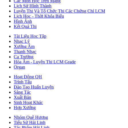
Các Môn Học Trên Mạng
Lịch Sử Hình Thành
Luyện Thi Và Tổ Chức Thi Các Chứng Chỉ LCM
Lịch Học - Thời Khóa Biểu
Hình Ảnh
Kết Quả Thi
Tài Liệu Học Tập
Nhạc Lý
Xướng Âm
Thanh Nhạc
Ca Trưởng
Hòa Âm - Luyện Thi LCM Grade
Organ
Hoạt Động QH
Trình Tấu
Đào Tạo Huấn Luyện
Sáng Tác
Xuất Bản
Sinh Hoạt Khác
Hợp Xướng
Nhóm Quê Hương
Tiểu Sử Hải Linh
Tác Phẩm Hải Linh