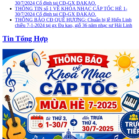
30/7/2024 Cố định tại CĐ-GX ĐAKAO.
THÔNG TIN số 1 VỀ KHÓA NHẠC CẤP TỐC HÈ 1-
30/7/2024 Cố định tại CĐ-GX ĐAKAO.
THÔNG BÁO CĐ QUÊ HƯƠNG: Chuẩn bị lễ Hiển Linh
chiều 7-1-2024 tại gx Đa kao, giỗ 36 năm nhạc sư Hải Linh
Tin Tổng Hợp