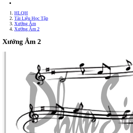
HLQH
Tài Liệu Học Tập
Xướng Âm
Xướng Âm 2
Xướng Âm 2