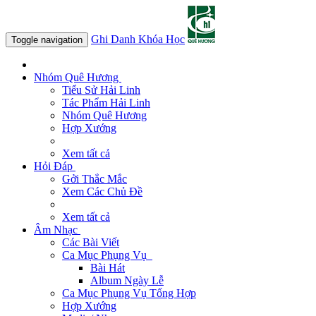
Ghi Danh Khóa Học
Toggle navigation
Nhóm Quê Hương
Tiểu Sử Hải Linh
Tác Phẩm Hải Linh
Nhóm Quê Hương
Hợp Xướng
Xem tất cả
Hỏi Đáp
Gởi Thắc Mắc
Xem Các Chủ Đề
Xem tất cả
Âm Nhạc
Các Bài Viết
Ca Mục Phụng Vụ
Bài Hát
Album Ngày Lễ
Ca Mục Phụng Vụ Tổng Hợp
Hợp Xướng