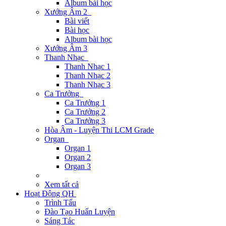
Album bài học
Xướng Âm 2
Bài viết
Bài học
Album bài học
Xướng Âm 3
Thanh Nhạc
Thanh Nhạc 1
Thanh Nhạc 2
Thanh Nhạc 3
Ca Trưởng
Ca Trưởng 1
Ca Trưởng 2
Ca Trưởng 3
Hòa Âm - Luyện Thi LCM Grade
Organ
Organ 1
Organ 2
Organ 3
Xem tất cả
Hoạt Động QH
Trình Tấu
Đào Tạo Huấn Luyện
Sáng Tác