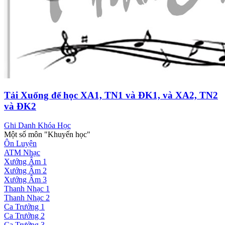
Tải Xuống để học XA1, TN1 và ĐK1, và XA2, TN2
và ĐK2
Ghi Danh Khóa Học
Một số môn "Khuyến học"
Ôn Luyện
ATM Nhạc
Xướng Âm 1
Xướng Âm 2
Xướng Âm 3
Thanh Nhạc 1
Thanh Nhạc 2
Ca Trưởng 1
Ca Trưởng 2
Ca Trưởng 3