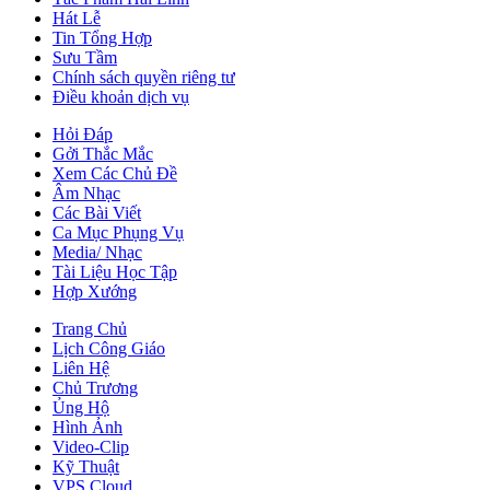
Hát Lễ
Tin Tổng Hợp
Sưu Tầm
Chính sách quyền riêng tư
Điều khoản dịch vụ
Hỏi Đáp
Gởi Thắc Mắc
Xem Các Chủ Đề
Âm Nhạc
Các Bài Viết
Ca Mục Phụng Vụ
Media/ Nhạc
Tài Liệu Học Tập
Hợp Xướng
Trang Chủ
Lịch Công Giáo
Liên Hệ
Chủ Trương
Ủng Hộ
Hình Ảnh
Video-Clip
Kỹ Thuật
VPS Cloud