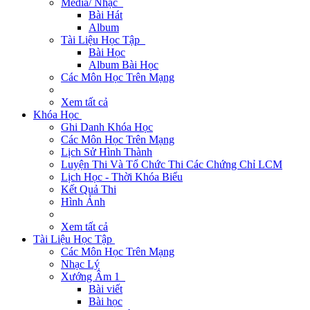
Media/ Nhạc
Bài Hát
Album
Tài Liệu Học Tập
Bài Học
Album Bài Học
Các Môn Học Trên Mạng
Xem tất cả
Khóa Học
Ghi Danh Khóa Học
Các Môn Học Trên Mạng
Lịch Sử Hình Thành
Luyện Thi Và Tổ Chức Thi Các Chứng Chỉ LCM
Lịch Học - Thời Khóa Biểu
Kết Quả Thi
Hình Ảnh
Xem tất cả
Tài Liệu Học Tập
Các Môn Học Trên Mạng
Nhạc Lý
Xướng Âm 1
Bài viết
Bài học