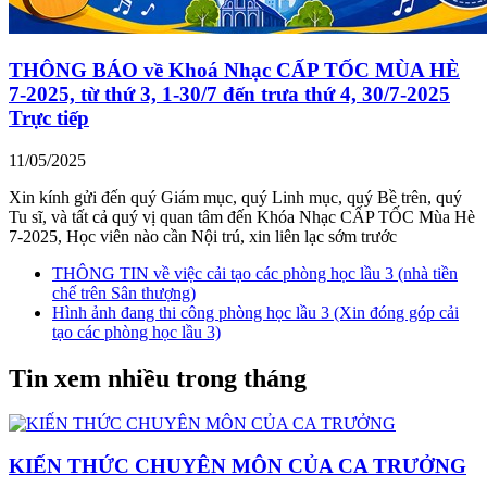
THÔNG BÁO về Khoá Nhạc CẤP TỐC MÙA HÈ
7-2025, từ thứ 3, 1-30/7 đến trưa thứ 4, 30/7-2025
Trực tiếp
11/05/2025
Xin kính gửi đến quý Giám mục, quý Linh mục, quý Bề trên, quý
Tu sĩ, và tất cả quý vị quan tâm đến Khóa Nhạc CẤP TỐC Mùa Hè
7-2025, Học viên nào cần Nội trú, xin liên lạc sớm trước
THÔNG TIN về việc cải tạo các phòng học lầu 3 (nhà tiền
chế trên Sân thượng)
Hình ảnh đang thi công phòng học lầu 3 (Xin đóng góp cải
tạo các phòng học lầu 3)
Tin xem nhiều trong tháng
KIẾN THỨC CHUYÊN MÔN CỦA CA TRƯỞNG