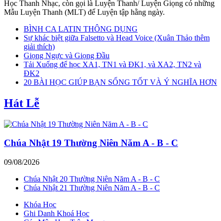
Học Thanh Nhạc, còn gọi là Luyện Thanh/ Luyện Giọng có những
Mẫu Luyện Thanh (MLT) để Luyện tập hằng ngày.
BÌNH CA LATIN THÔNG DỤNG
Sự khác biệt giữa Falsetto và Head Voice (Xuân Thảo thêm
giải thích)
Giọng Ngực và Giọng Đầu
Tải Xuống để học XA1, TN1 và ĐK1, và XA2, TN2 và
ĐK2
20 BÀI HỌC GIÚP BẠN SỐNG TỐT VÀ Ý NGHĨA HƠN
Hát Lễ
Chúa Nhật 19 Thường Niên Năm A - B - C
09/08/2026
Chúa Nhật 20 Thường Niên Năm A - B - C
Chúa Nhật 21 Thường Niên Năm A - B - C
Khóa Học
Ghi Danh Khoá Học