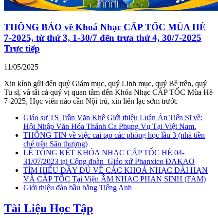
THÔNG BÁO về Khoá Nhạc CẤP TỐC MÙA HÈ
7-2025, từ thứ 3, 1-30/7 đến trưa thứ 4, 30/7-2025
Trực tiếp
11/05/2025
Xin kính gửi đến quý Giám mục, quý Linh mục, quý Bề trên, quý
Tu sĩ, và tất cả quý vị quan tâm đến Khóa Nhạc CẤP TỐC Mùa Hè
7-2025, Học viên nào cần Nội trú, xin liên lạc sớm trước
Giáo sư TS Trần Văn Khê Giới thiệu Luận Án Tiến Sĩ về:
Hội Nhập Văn Hóa Thánh Ca Phụng Vụ Tại Việt Nam.
THÔNG TIN về việc cải tạo các phòng học lầu 3 (nhà tiền
chế trên Sân thượng)
LỄ TỔNG KẾT KHÓA NHẠC CẤP TỐC HÈ 04-
31/07/2023 tại Cộng đoàn_Giáo xứ Phanxico ĐAKAO
TÌM HIỂU ĐẦY ĐỦ VỀ CÁC KHOÁ NHẠC DÀI HẠN
VÀ CẤP TỐC Tại Viện ÂM NHẠC PHAN SINH (FAM)
Giới thiệu đàn bầu bằng Tiếng Anh
Tài Liệu Học Tập