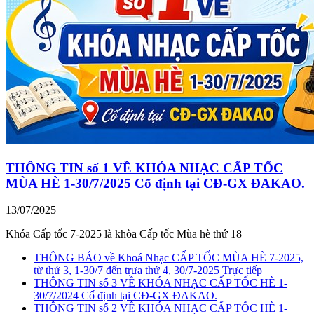
THÔNG TIN số 1 VỀ KHÓA NHẠC CẤP TỐC
MÙA HÈ 1-30/7/2025 Cố định tại CĐ-GX ĐAKAO.
13/07/2025
Khóa Cấp tốc 7-2025 là khòa Cấp tốc Mùa hè thứ 18
THÔNG BÁO về Khoá Nhạc CẤP TỐC MÙA HÈ 7-2025,
từ thứ 3, 1-30/7 đến trưa thứ 4, 30/7-2025 Trực tiếp
THÔNG TIN số 3 VỀ KHÓA NHẠC CẤP TỐC HÈ 1-
30/7/2024 Cố định tại CĐ-GX ĐAKAO.
THÔNG TIN số 2 VỀ KHÓA NHẠC CẤP TỐC HÈ 1-