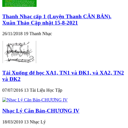
Thanh Nhạc cấp 1 (Luyện Thanh CĂN BẢN).
Xuân Thảo Cập nhật 15-8-2021
26/11/2018
19
Thanh Nhạc
Tải Xuống để học XA1, TN1 và ĐK1, và XA2, TN2
và ĐK2
07/07/2016
13
Tài Liệu Học Tập
Nhạc Lý Căn Bản-CHƯƠNG IV
18/03/2010
13
Nhạc Lý