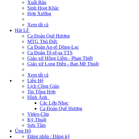
Xuất Bản
Sinh Hoạt Khác
Hợp Xướng
Xem tất cả
Hát Lễ
Ca Đoàn Quê Hương
MTG Thủ Đức
Ca Đoàn An-rê Dũng-Lạc
Ca Đoàn Tê-rê-sa TTS
Giáo xứ Hồng Liêm - Phan Thiết
Giáo xứ Long Điền - Ban Mê Thuật
Xem tất cả
Liên Hệ
Lịch Công Giáo
Tin Tổng Hợp
Hình Ảnh
Các Lớp Nhạc
Ca Đoàn Quê Hương
Video-Clip
Kỹ Thuật
Sưu Tầm
Ủng Hộ
Đăng nhập / Đăng ký