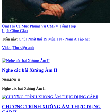
Ủng Hộ
Ca Mục Phụng Vụ
CMPV Tổng Hợp
Lịch Công Giáo
Tuần này:
Chúa Nhật thứ 19 Mùa TN - Năm A
Tập hát
Video
Thư viện ảnh
Nghe các bài Xướng Âm II
28/04/2010
Nghe các bài Xướng Âm II
CHƯƠNG TRÌNH XƯỚNG ÂM THỰC DỤNG